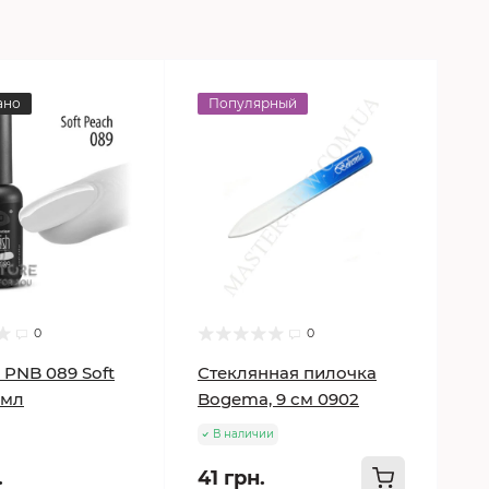
ано
Популярный
0
0
 PNB 089 Soft
Стеклянная пилочка
 мл
Bogema, 9 см 0902
В наличии
.
41 грн.