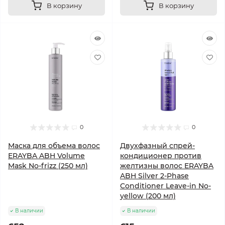
В корзину
В корзину
0
0
Маска для объема волос
Двухфазный спрей-
ERAYBA ABH Volume
кондиционер против
Mask No-frizz (250 мл)
желтизны волос ERAYBA
ABH Silver 2-Phase
Conditioner Leave-in No-
yellow (200 мл)
В наличии
В наличии