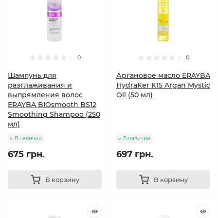
0
0
Шампунь для
Аргановое масло ERAYBA
разглаживания и
HydraKer K15 Argan Mystic
выпрямления волос
Oil (50 мл)
ERAYBA BIOsmooth BS12
Smoothing Shampoo (250
мл)
В наличии
В наличии
675 грн.
697 грн.
В корзину
В корзину