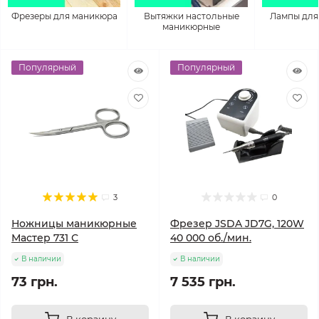
Фрезеры для маникюра
Вытяжки настольные
Лампы для
маникюрные
Популярный
Популярный
3
0
Ножницы маникюрные
Фрезер JSDA JD7G, 120W
Мастер 731 С
40 000 об./мин.
В наличии
В наличии
73 грн.
7 535 грн.
В корзину
В корзину