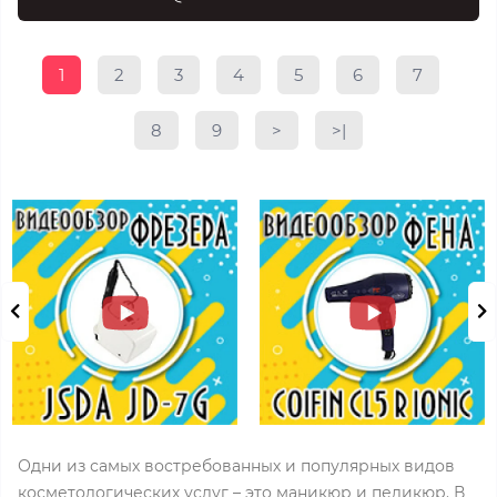
1
2
3
4
5
6
7
8
9
>
>|
Одни из самых востребованных и популярных видов
косметологических услуг – это маникюр и педикюр. В