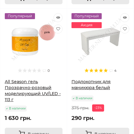
Популярный
Популярный
Акция
0
4
All Season гель
Подлокотник для
Прозрачно-розовый
маникюра белый
моделирующий UV/LED -
В наличии
113 г
375 грн.
-23%
В наличии
1 630 грн.
290 грн.
В корзину
В корзину