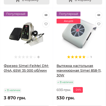
Популярный
Популярный
Акция
0
1
Фрезер Simei-FeiMei DM-
Вытяжка настольная
014A, 65W 35 000 об/мин
маникюрная Simei 858-11,
30W
В наличии
693 грн.
-24%
В наличии
3 870 грн.
530 грн.