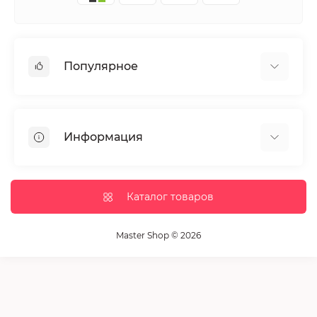
Популярное
Маникюр и педикюр
Депиляция
Информация
Парафинотерапия
Парикмахерское искусство
Гарантии и возврат
Ресницы и брови
Доставка и оплата
Каталог товаров
Дезинфекция и стерилизация
Полезные статьи
Оборудование салонов красоты
Связаться с нами
Master Shop © 2026
Кисточки и наборы для макияжа
Возврат товара
Расходный материал
Карта сайта
Косметика
Производители
Акции