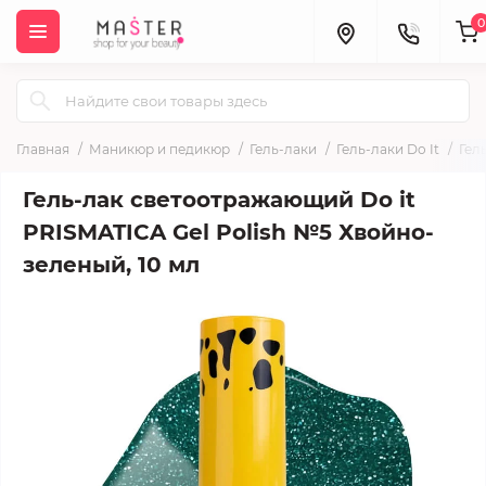
0
Главная
Маникюр и педикюр
Гель-лаки
Гель-лаки Do It
Гел
Гель-лак светоотражающий Do it
PRISMATICA Gel Polish №5 Хвойно-
зеленый, 10 мл