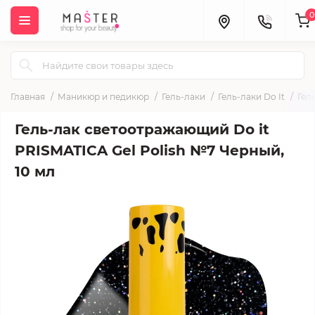
0
Главная
Маникюр и педикюр
Гель-лаки
Гель-лаки Do It
Гел
Гель-лак светоотражающий Do it
PRISMATICA Gel Polish №7 Черный,
10 мл