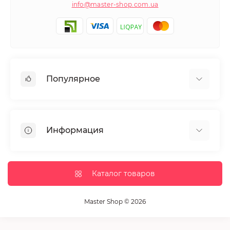
info@master-shop.com.ua
Популярное
Маникюр и педикюр
Депиляция
Информация
Парафинотерапия
Парикмахерское искусство
Гарантии и возврат
Ресницы и брови
Доставка и оплата
Каталог товаров
Дезинфекция и стерилизация
Полезные статьи
Оборудование салонов красоты
Связаться с нами
Master Shop © 2026
Кисточки и наборы для макияжа
Возврат товара
Расходный материал