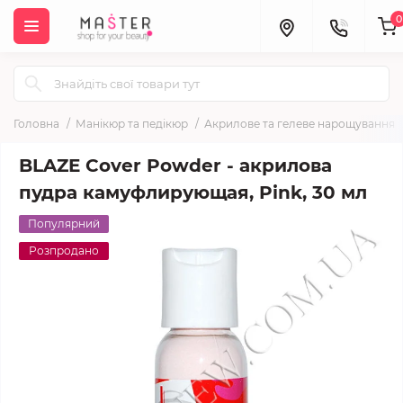
0
Головна
Манікюр та педікюр
Акрилове та гелеве нарощування
BLAZE Cover Powder - акрилова
пудра камуфлирующая, Pink, 30 мл
Популярний
Розпродано