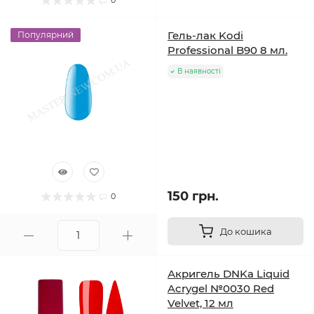
0
Гель-лак Kodi
Популярний
Professional B90 8 мл.
В наявності
150 грн.
0
До кошика
Акригель DNKa Liquid
Acrygel №0030 Red
Velvet, 12 мл