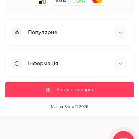
Популярне
Манікюр та педікюр
Депіляція
Інформація
Парафінотерапія
Перукарське мистецтво
Гарантія та повернення
Вії та брови
Доставка та оплата
Каталог товарів
Дезінфекція та стерилізація
Корисні статті
Обладнання салонів краси
Контакти
Master Shop © 2026
Пензлики і набори для макіяжу
Повернення товару
Витратні матеріали
Карта сайту
Косметика
Виробники