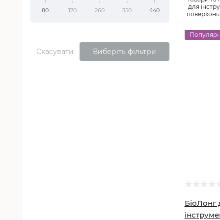
для інстру
80
170
260
350
440
поверхонь
Популяр
Скасувати
Виберіть фільтри
БіоЛонг 
інструмен