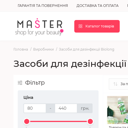
ГАРАНТІЯ ТА ПОВЕРНЕННЯ
ДОСТАВКА ТА ОПЛАТА
Каталог товарів
Головна
Виробники
Засоби для дезінфекції Biolong
Засоби для дезінфекції
Фільтр
Ціна
-
грн.
Товари та