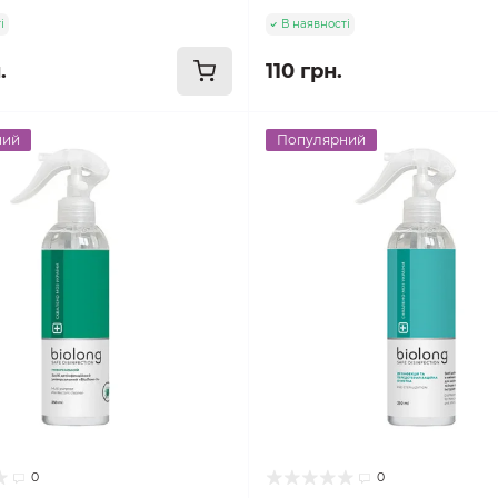
і
В наявності
.
110 грн.
ний
Популярний
0
0