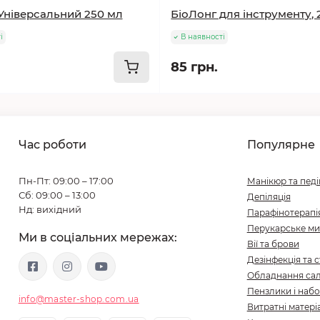
Універсальний 250 мл
БіоЛонг для інструменту, 
і
В наявності
85 грн.
Час роботи
Популярне
Пн-Пт: 09:00 – 17:00
Манікюр та пед
Сб: 09:00 – 13:00
Депіляція
Нд: вихідний
Парафінотерапі
Перукарське ми
Ми в соціальних мережах:
Вії та брови
Дезінфекція та с
Обладнання сал
Пензлики і набо
info@master-shop.com.ua
Витратні матері