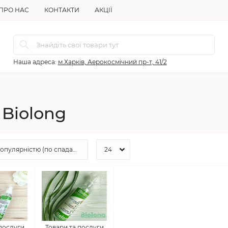
ПРО НАС
КОНТАКТИ
АКЦІЇ
Наша адреса:
м.Харків, Аерокосмічний пр-т, 41/2
 Biolong
 послуги
Товари та послуги