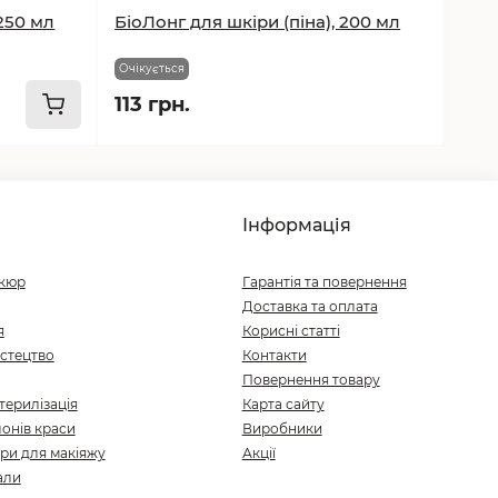
250 мл
БіоЛонг для шкіри (піна), 200 мл
Очікується
113 грн.
Інформація
ікюр
Гарантія та повернення
Доставка та оплата
я
Корисні статті
стецтво
Контакти
Повернення товару
терилізація
Карта сайту
онів краси
Виробники
ри для макіяжу
Акції
али