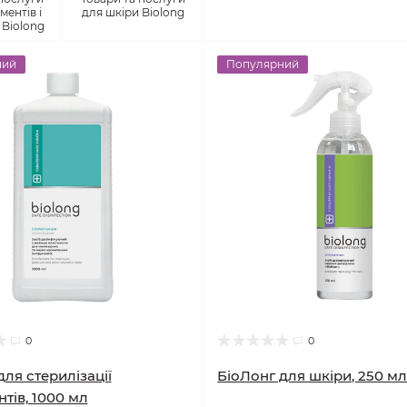
ментів і
для шкіри Biolong
 Biolong
ний
Популярний
0
0
для стерилізації
БіоЛонг для шкіри, 250 м
тів, 1000 мл