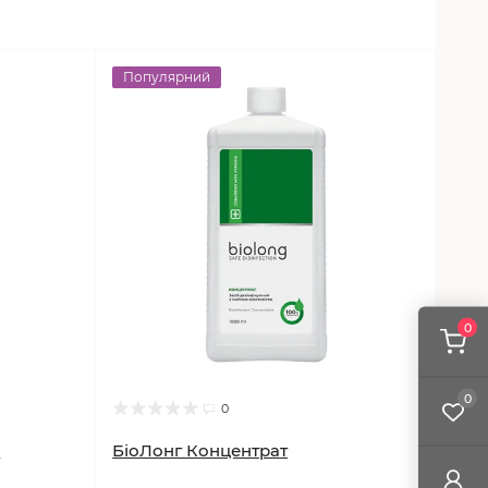
Популярний
0
0
0
л
БіоЛонг Концентрат