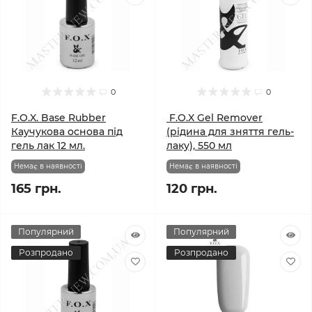
0
0
F.O.X. Base Rubber
F.O.X Gel Remover
Каучукова основа під
(рідина для зняття гель-
гель лак 12 мл.
лаку), 550 мл
Немає в наявності
Немає в наявності
165 грн.
120 грн.
Популярний
Популярний
Розпродано
Розпродано