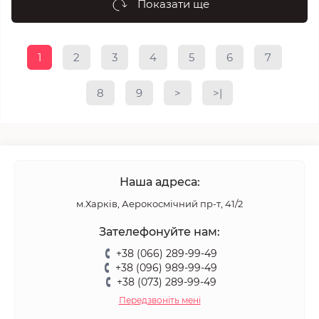
Показати ще
1
2
3
4
5
6
7
8
9
>
>|
Наша адреса:
м.Харків, Аерокосмічний пр-т, 41/2
Зателефонуйте нам:
+38 (066) 289-99-49
+38 (096) 989-99-49
+38 (073) 289-99-49
Передзвоніть мені