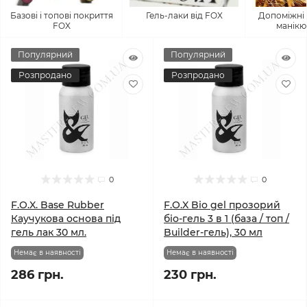
Базові і топові покриття
Гель-лаки від FOX
Допоміжні 
FOX
манікю
Популярний
Популярний
Розпродано
Розпродано
0
0
F.O.X. Base Rubber
F.O.X Bio gel прозорий
Каучукова основа під
біо-гель 3 в 1 (база / топ /
гель лак 30 мл.
Builder-гель), 30 мл
Немає в наявності
Немає в наявності
286 грн.
230 грн.