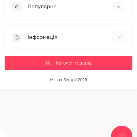
Популярне
Манікюр та педікюр
Депіляція
Інформація
Парафінотерапія
Перукарське мистецтво
Гарантія та повернення
Вії та брови
Доставка та оплата
Каталог товарів
Дезінфекція та стерилізація
Корисні статті
Обладнання салонів краси
Контакти
Master Shop © 2026
Пензлики і набори для макіяжу
Повернення товару
Витратні матеріали
Карта сайту
Косметика
Виробники
Акції