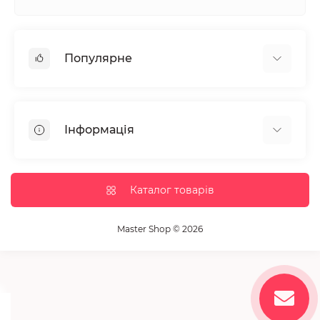
Популярне
Манікюр та педікюр
Депіляція
Інформація
Парафінотерапія
Перукарське мистецтво
Гарантія та повернення
Вії та брови
Доставка та оплата
Каталог товарів
Дезінфекція та стерилізація
Корисні статті
Обладнання салонів краси
Контакти
Master Shop © 2026
Пензлики і набори для макіяжу
Повернення товару
Витратні матеріали
Карта сайту
Косметика
Виробники
Акції