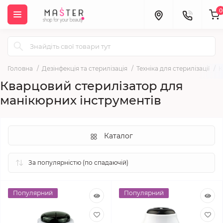
0
Головна
Дезінфекція та стерилізація
Техніка для стерилізації
К
Кварцовий стерилізатор для
манікюрних інструментів
Каталог
Популярний
Популярний