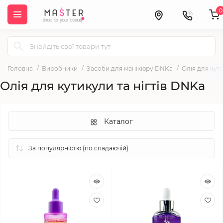
0
Головна
Виробники
Засоби для манікюру DNKa
Олія для кут
Олія для кутикули та нігтів DNKa
Каталог