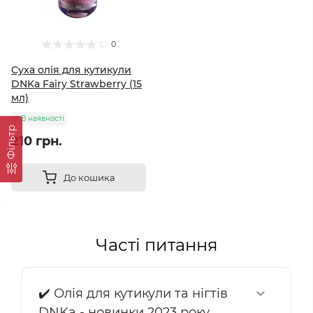
0
Cуха олія для кутикули
DNKa Fairy Strawberry (15
мл)
В наявності
Фільтр
210 грн.
До кошика
Часті питання
✔️ Олія для кутикули та нігтів
DNKa - новинки 2023 року