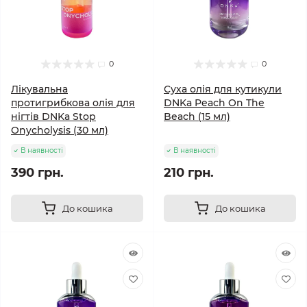
0
0
Лікувальна
Cуха олія для кутикули
протигрибкова олія для
DNKa Peach On The
нігтів DNKa Stop
Beach (15 мл)
Onycholysis (30 мл)
В наявності
В наявності
390 грн.
210 грн.
До кошика
До кошика