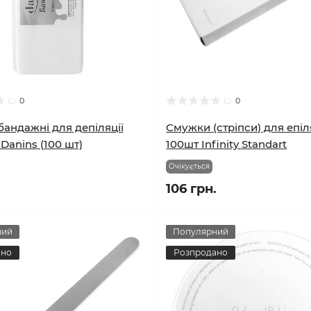
0
0
андажні для депіляції
Смужки (стріпси) для епіл
 Danins (100 шт)
100шт Infinity Standart
Очікується
106 грн.
ний
Популярний
ано
Розпродано