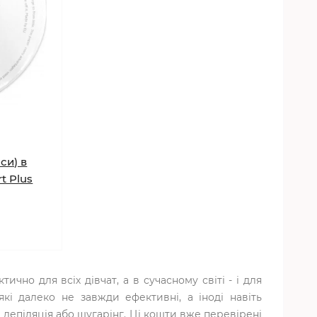
си) в
rt Plus
чно для всіх дівчат, а в сучасному світі - і для
які далеко не завжди ефективні, а іноді навіть
 депіляція або шугарінг. Ці кошти вже перевірені