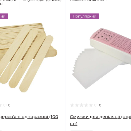
ні
ний
Популярний
0
0
дерев'яні одноразові (100
Смужки для депіляції (стрі
шт)