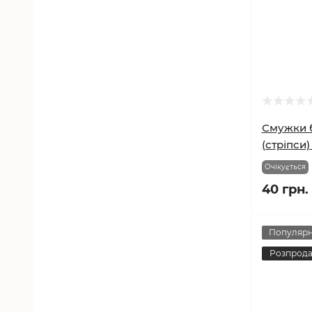
Смужки б
(стріпси)
Очікується
40 грн.
Популяр
Розпрод