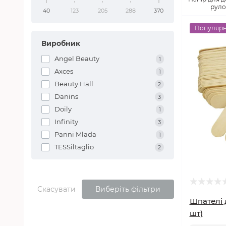
руло
40
123
205
288
370
Популяр
Виробник
Angel Beauty
1
Axces
1
Beauty Hall
2
Danins
3
Doily
1
Infinity
3
Panni Mlada
1
TESSiltaglio
2
Скасувати
Виберіть фільтри
Шпателі 
шт)