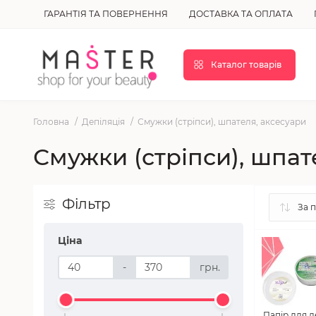
ГАРАНТІЯ ТА ПОВЕРНЕННЯ
ДОСТАВКА ТА ОПЛАТА
Каталог товарів
Головна
Депіляція
Смужки (стріпси), шпателя, аксесуари
Смужки (стріпси), шпат
Фільтр
Ціна
-
грн.
Папір для де