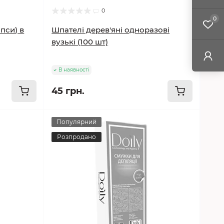
0
0
іпси) в
Шпателі дерев'яні одноразові
вузькі (100 шт)
В наявності
45 грн.
Популярний
Розпродано