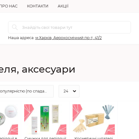
ПРО НАС
КОНТАКТИ
АКЦІЇ
Наша адреса:
м.Харків, Аерокосмічний пр-т, 41/2
еля, аксесуари
піляції в
Смужки для депіляції
Косметичні шпателі