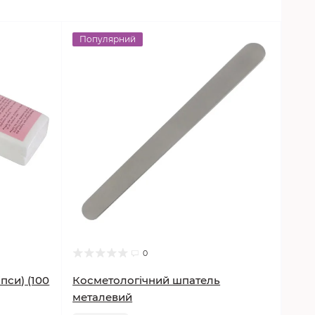
Популярний
0
пси) (100
Косметологічний шпатель
металевий