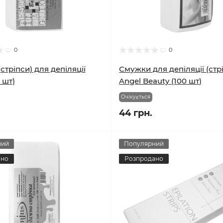
0
0
стріпси) для депіляції
Смужки для депіляції (стр
 шт)
Angel Beauty (100 шт)
Очікується
44 грн.
ний
Популярний
ано
Розпродано