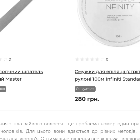
0
0
логічний шпатель
Смужки для епіляції (стріп
й Master
рулоні 100м Infiniti Standa
ння
Очікується
280 грн.
ня з тіла зайвого волосся - це проблема номер один практи
чоловіків. Для цього вони вдаються до різних методів, 
чні для здоров'я. Оптимальне рішення все ж існує - воскова