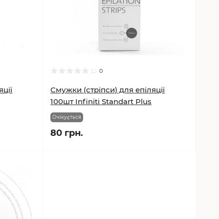
0
яції
Смужки (стріпси) для епіляції
100шт Infiniti Standart Plus
Очікується
80 грн.