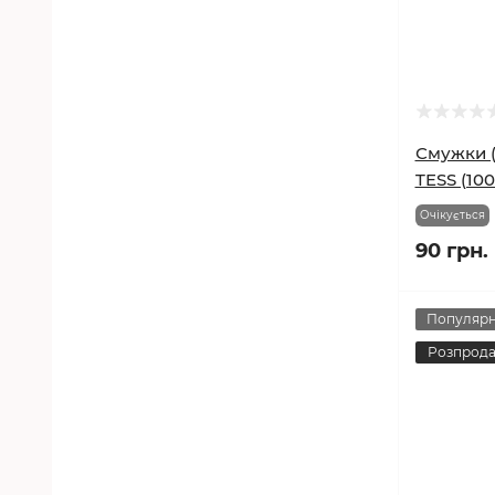
Смужки (
TESS (100
Очікується
90 грн.
Популяр
Розпрод