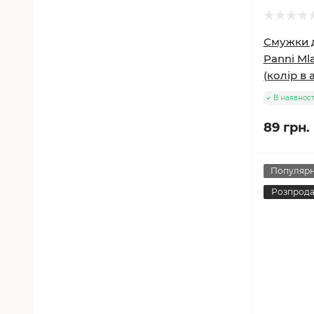
Смужки д
Panni Ml
(колір в 
В наявност
89 грн.
Популяр
Розпрод