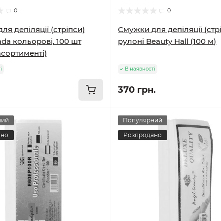
0
0
ля депіляції (стріпси)
Смужки для депіляції (стр
ada кольорові, 100 шт
рулоні Beauty Hall (100 м)
асортименті)
і
В наявності
370 грн.
ний
Популярний
ано
Розпродано