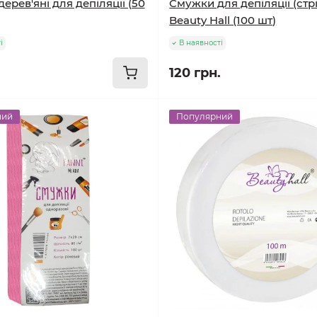
ерев'яні для депіляції (50
Смужки для депіляції (стр
Beauty Hall (100 шт)
і
В наявності
120 грн.
ний
Популярний