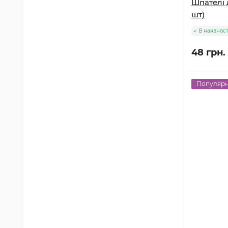
Шпателі д
шт)
В наявност
48 грн.
Популяр