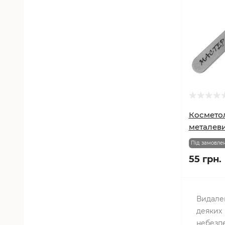
Космето
металеви
Під замовле
55 грн.
Видален
деяких 
небезпе