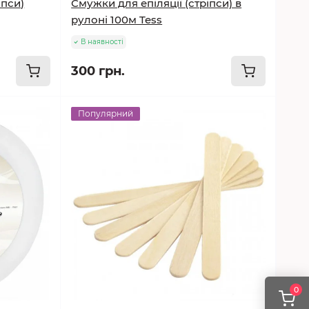
іпси)
Смужки для епіляції (стріпси) в
рулоні 100м Tess
В наявності
300 грн.
Популярний
0