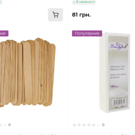
і
В наявності
81 грн.
ний
Популярний
0
0