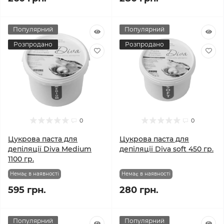
Популярний
Популярний
Розпродано
Розпродано
0
0
Цукрова паста для
Цукрова паста для
депіляції Diva Medium
депіляції Diva soft 450 гр.
1100 гр.
Немає в наявності
Немає в наявності
595 грн.
280 грн.
Популярний
Популярний