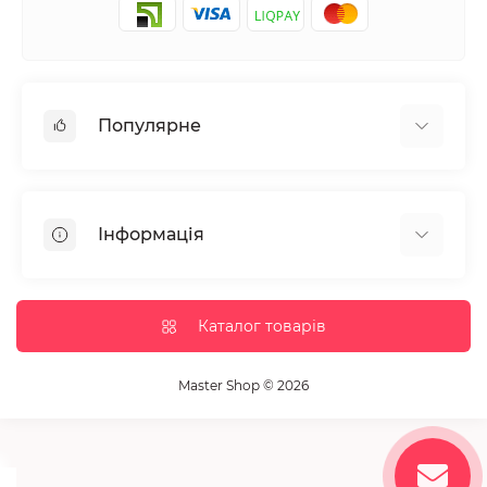
Популярне
Манікюр та педікюр
Депіляція
Інформація
Парафінотерапія
Перукарське мистецтво
Гарантія та повернення
Вії та брови
Доставка та оплата
Каталог товарів
Дезінфекція та стерилізація
Корисні статті
Обладнання салонів краси
Контакти
Master Shop © 2026
Пензлики і набори для макіяжу
Повернення товару
Витратні матеріали
Карта сайту
Косметика
Виробники