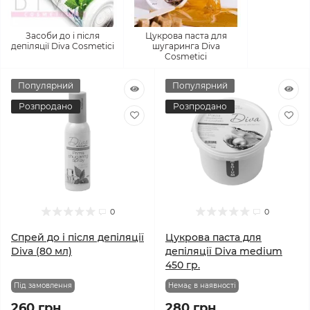
Засоби до і після
Цукрова паста для
депіляції Diva Cosmetici
шугаринга Diva
Cosmetici
Популярний
Популярний
Розпродано
Розпродано
0
0
Спрей до і після депіляції
Цукрова паста для
Diva (80 мл)
депіляції Diva medium
450 гр.
Під замовлення
Немає в наявності
260 грн.
280 грн.