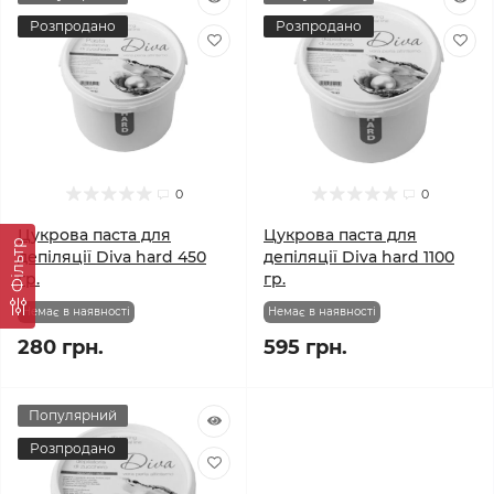
Розпродано
Розпродано
0
0
Цукрова паста для
Цукрова паста для
Фільтр
депіляції Diva hard 450
депіляції Diva hard 1100
гр.
гр.
Немає в наявності
Немає в наявності
280 грн.
595 грн.
Популярний
Розпродано