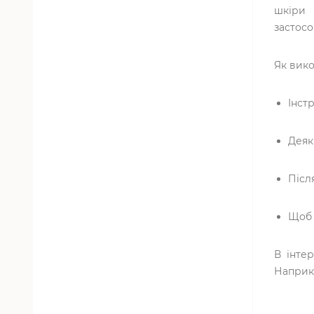
шкіри 
застосо
Як вико
Інст
Деяк
Післ
Щоб 
В інтер
Наприк