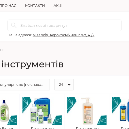
ПРО НАС
КОНТАКТИ
АКЦІЇ
Наша адреса:
м.Харків, Аерокосмічний пр-т, 41/2
тів
 інструментів
р Біолонг
Дезінфектор
Дезінфектор
Дезі