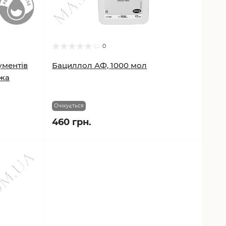
0
ументів
Бациллол АФ, 1000 мол
ржа
Очікується
460 грн.