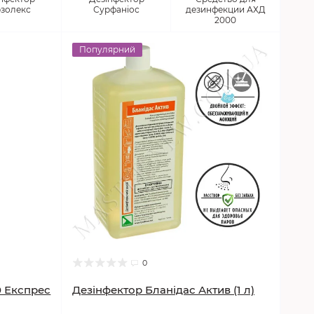
золекс
Сурфаніос
дезинфекции АХД
2000
Популярний
0
0 Експрес
Дезінфектор Бланідас Актив (1 л)