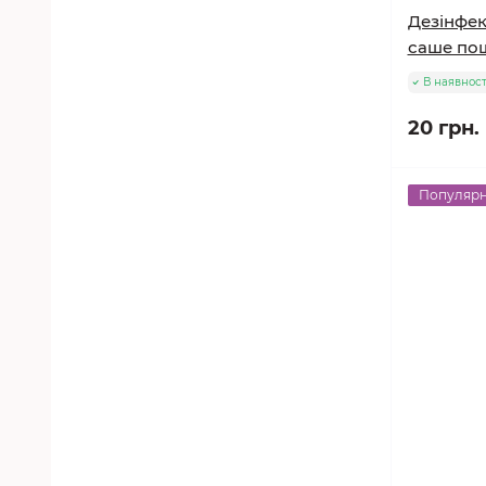
Дезінфек
саше пош
В наявност
20 грн.
Популяр