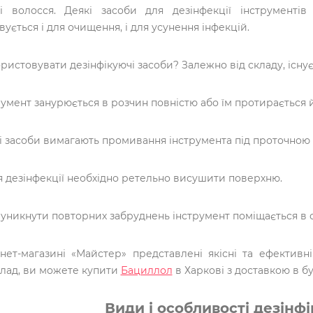
і волосся. Деякі засоби для дезінфекції інструменті
вується і для очищення, і для усунення інфекцій.
ристовувати дезінфікуючі засоби? Залежно від складу, існує
румент занурюється в розчин повністю або їм протирається 
і засоби вимагають промивання інструмента під проточною
я дезінфекції необхідно ретельно висушити поверхню.
уникнути повторних забруднень інструмент поміщається в 
нет-магазині «Майстер» представлені якісні та ефективн
лад, ви можете купити
Бациллол
в Харкові з доставкою в бу
Види і особливості дезінф