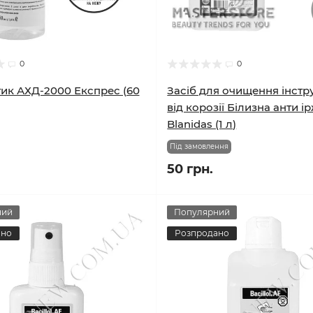
0
0
ик АХД-2000 Експрес (60
Засіб для очищення інстр
від корозії Білизна анти і
Blanidas (1 л)
Під замовлення
50 грн.
ний
Популярний
ано
Розпродано