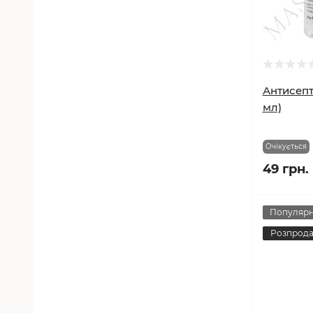
Антисепт
мл)
Очікується
49 грн.
Популяр
Розпрод