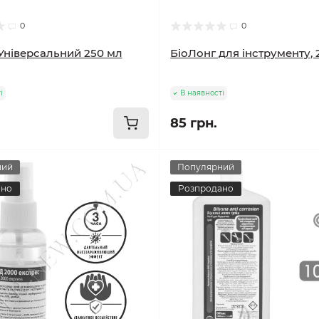
0
0
Універсальний 250 мл
БіоЛонг для інструменту, 
і
В наявності
85 грн.
ний
Популярний
ано
Розпродано