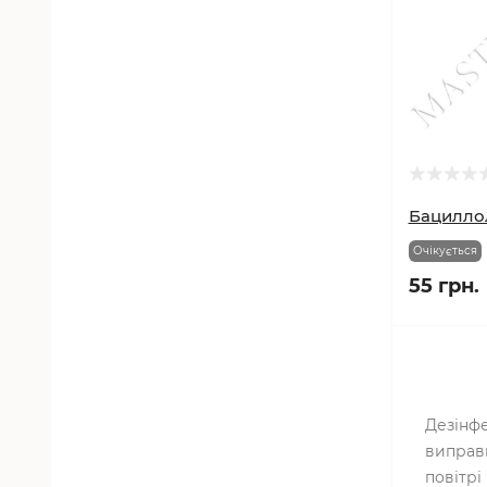
Бациллол
Очікується
55 грн.
Дезінф
виправ
повітрі