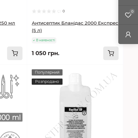
0
0
250 мл
Антисептик Бланідас 2000 Експрес
(5 л)
В наявності
1 050 грн.
Популярний
Розпродано