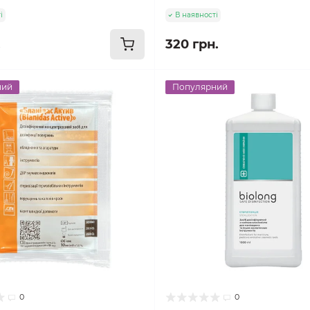
і
В наявності
.
320 грн.
ний
Популярний
0
0