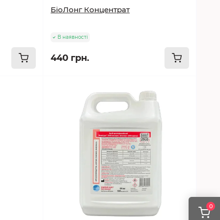
БіоЛонг Концентрат
В наявності
440 грн.
0