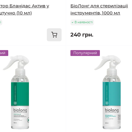
тор Бланідас Актив у
БіоЛонг для стерилізації
тучно (10 мл)
інструментів, 1000 мл
і
В наявності
240 грн.
ний
Популярний