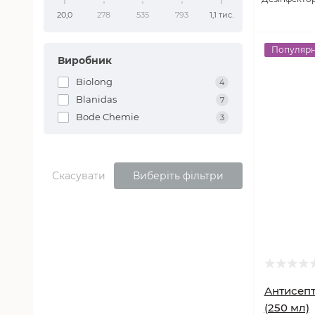
20,0
278
535
793
1,1 тис.
Популяр
Виробник
Biolong
4
Blanidas
7
Bode Chemie
3
Скасувати
Виберіть фільтри
Антисепт
(250 мл)