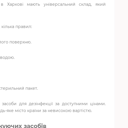
в в Харкові мають універсальний склад, який
 кілька правил:
його поверхню.
 водою.
стерильний пакет.
і засоби для дезінфекції за доступними цінами.
дь-яке місто країни за невисокою вартістю.
ікуючих засобів