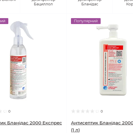
Бациллол
Бланідас
Кор
ний
Популярний
0
0
ик Бланідас 2000 Експрес
Антисептик Бланідас 200
(1 л)