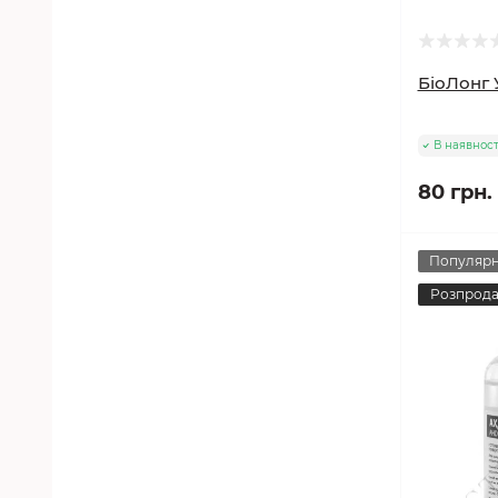
БіоЛонг 
В наявност
80 грн.
Популяр
Розпрод