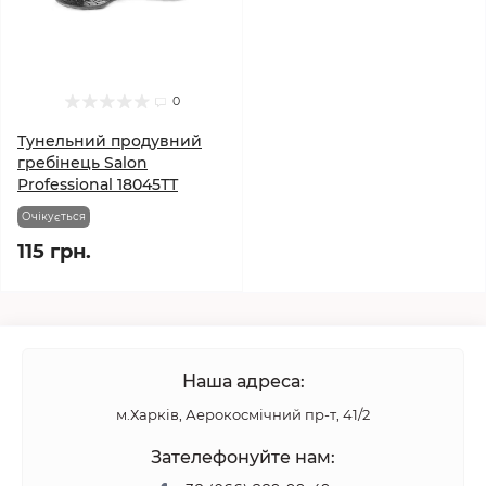
0
Тунельний продувний
гребінець Salon
Professional 18045ТТ
Очікується
115 грн.
Наша адреса:
м.Харків, Аерокосмічний пр-т, 41/2
Зателефонуйте нам: