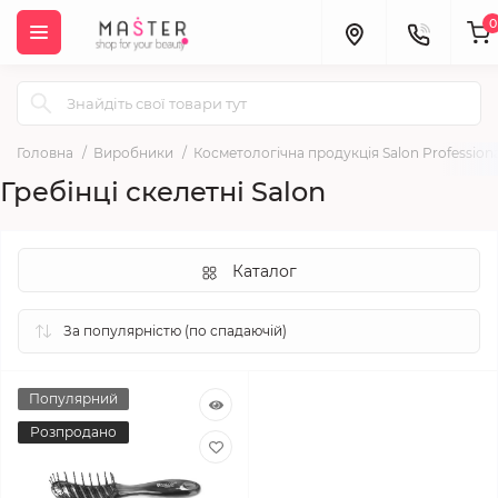
0
Головна
Виробники
Косметологічна продукція Salon Professiona
Гребінці скелетні Salon
Каталог
Популярний
Розпродано