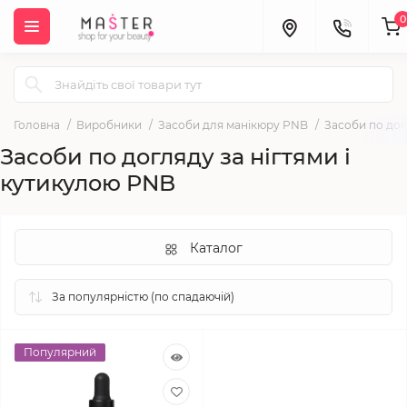
0
Головна
Виробники
Засоби для манікюру PNB
Засоби по дог
Засоби по догляду за нігтями і
кутикулою PNB
Каталог
Популярний