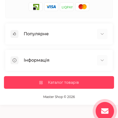
Популярне
Манікюр та педікюр
Депіляція
Інформація
Парафінотерапія
Перукарське мистецтво
Гарантія та повернення
Вії та брови
Доставка та оплата
Каталог товарів
Дезінфекція та стерилізація
Корисні статті
Обладнання салонів краси
Контакти
Master Shop © 2026
Пензлики і набори для макіяжу
Повернення товару
Витратні матеріали
Карта сайту
Косметика