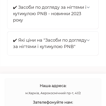
✔️ Засоби по догляду за нігтями і
кутикулою PNB - новинки 2023
року
✔️ Які ціни на "Засоби по догляду
за нігтями і кутикулою PNB"
Наша адреса:
м.Харків, Аерокосмічний пр-т, 41/2
Зателефонуйте нам: