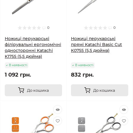
0
0
Ножиці перукарські
Ножиці перукарські
філірувальні ергономічні
прямі Katachi Basic Cut
односторонні Katachi
K0755 (5,5 дюйма)
K1755 (5,5 дюйма)
В наявності
В наявності
1 092 грн.
832 грн.
До кошика
До кошика