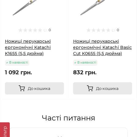
0
0
Ножиці перукарські
Ножиці перукарські
ергономічні Katachi
ергономічні Katachi Basic
K1655 (5,5 дюйма)
Cut K0655 (5,5 дюйма)
В наявності
В наявності
1 092 грн.
832 грн.
До кошика
До кошика
Часті питання
Фільтр