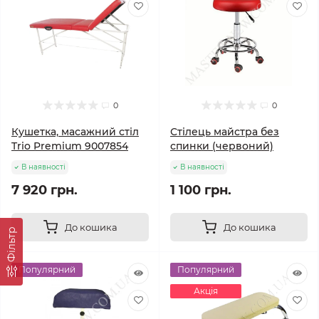
0
0
Кушетка, масажний стіл
Стілець майстра без
Trio Premium 9007854
спинки (червоний)
В наявності
В наявності
7 920 грн.
1 100 грн.
До кошика
До кошика
Фільтр
Популярний
Популярний
Акція