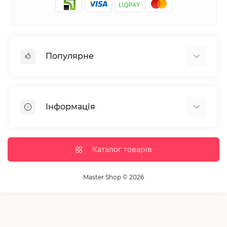
Популярне
Манікюр та педікюр
Депіляція
Інформація
Парафінотерапія
Перукарське мистецтво
Гарантія та повернення
Вії та брови
Доставка та оплата
Каталог товарів
Дезінфекція та стерилізація
Корисні статті
Обладнання салонів краси
Контакти
Master Shop © 2026
Пензлики і набори для макіяжу
Повернення товару
Витратні матеріали
Карта сайту
Косметика
Виробники