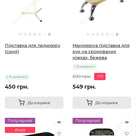
0
0
Підставка для педикюру
Манікюрна підставка для
(синя)
рук на хромованих
ніжках, бежева
В наявності
699 грн.
-21%
В наявності
450 грн.
549 грн.
До кошика
До кошика
Популярний
Популярний
Акція