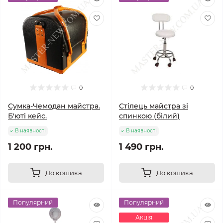
0
0
Сумка-Чемодан майстра.
Стілець майстра зі
Б'юті кейс.
спинкою (білий)
В наявності
В наявності
1 200 грн.
1 490 грн.
До кошика
До кошика
Популярний
Популярний
Акція