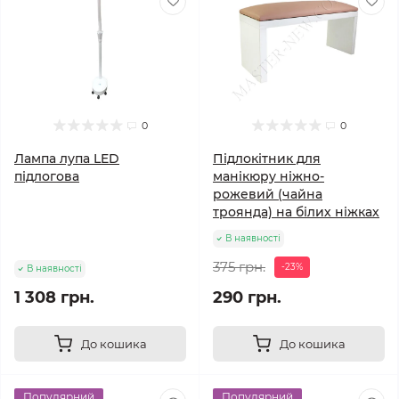
0
0
Лампа лупа LED
Підлокітник для
підлогова
манікюру ніжно-
рожевий (чайна
троянда) на білих ніжках
В наявності
375 грн.
-23%
В наявності
1 308 грн.
290 грн.
До кошика
До кошика
Популярний
Популярний