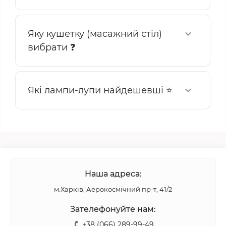
Яку кушетку (масажний стіл)
вибрати ❓
Які лампи-лупи найдешевші ⭐
Наша адреса:
м.Харків, Аерокосмічний пр-т, 41/2
Зателефонуйте нам:
+38 (066) 289-99-49