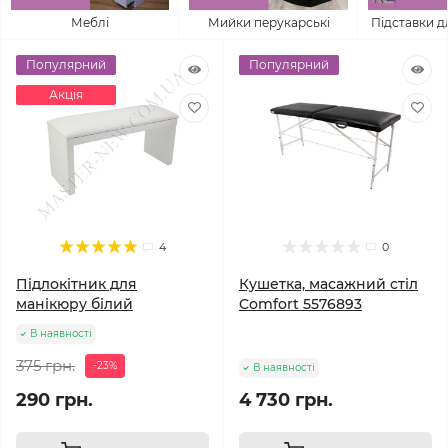
Меблі
Мийки перукарські
Підставки д
Популярний
Популярний
Акція
4
0
Підлокітник для
Кушетка, масажний стіл
манікюру білий
Comfort 5576893
В наявності
375 грн.
-23%
В наявності
290 грн.
4 730 грн.