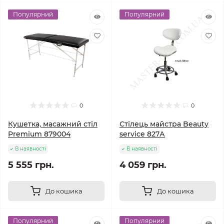
Популярний
Популярний
0
0
Кушетка, масажний стіл
Стілець майстра Beauty
Premium 879004
service 827А
В наявності
В наявності
5 555 грн.
4 059 грн.
До кошика
До кошика
Популярний
Популярний