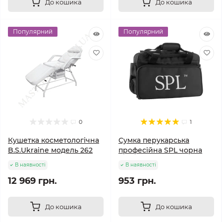
До кошика
До кошика
Популярний
Популярний
0
1
Кушетка косметологічна
Сумка перукарська
B.S.Ukraine модель 262
професійна SPL чорна
В наявності
В наявності
12 969 грн.
953 грн.
До кошика
До кошика