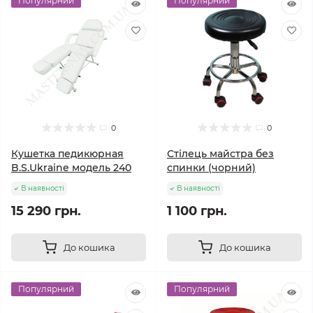
Популярний
Популярний
0
0
Кушетка педикюрная
Стілець майстра без
B.S.Ukraine модель 240
спинки (чорний)
В наявності
В наявності
15 290 грн.
1 100 грн.
До кошика
До кошика
Популярний
Популярний