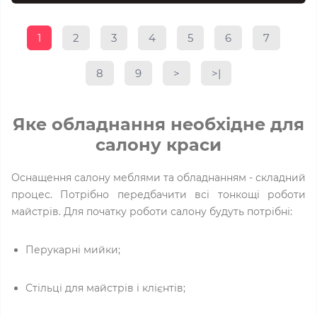
1
2
3
4
5
6
7
8
9
>
>|
Яке обладнання необхідне для
салону краси
Оснащення салону меблями та обладнанням - складний
процес. Потрібно передбачити всі тонкощі роботи
майстрів. Для початку роботи салону будуть потрібні:
Перукарні мийки;
Стільці для майстрів і клієнтів;