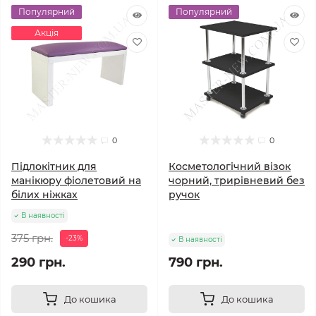
Популярний
Популярний
Акція
0
0
Підлокітник для
Косметологічний візок
манікюру фіолетовий на
чорний, трирівневий без
білих ніжках
ручок
В наявності
375 грн.
-23%
В наявності
290 грн.
790 грн.
До кошика
До кошика