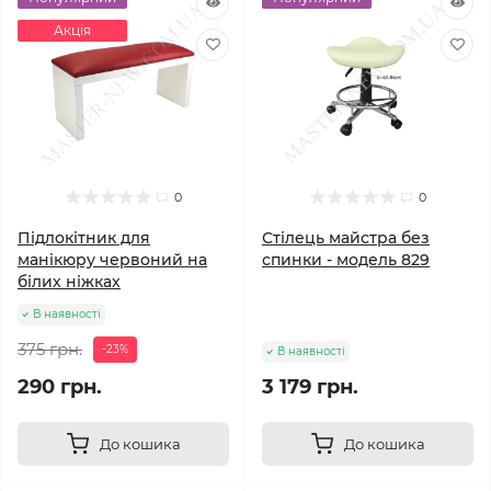
Акція
0
0
Підлокітник для
Стілець майстра без
манікюру червоний на
спинки - модель 829
білих ніжках
В наявності
375 грн.
-23%
В наявності
290 грн.
3 179 грн.
До кошика
До кошика