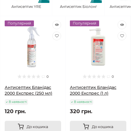
Антисептик YRE
Антисептик Біолонг
Антисепти
Популярний
Популярний
0
0
Антисептик Бланідас
Антисептик Бланідас
2000 Експрес (250 мл)
2000 Експрес (1 л)
В наявності
В наявності
120 грн.
320 грн.
До кошика
До кошика