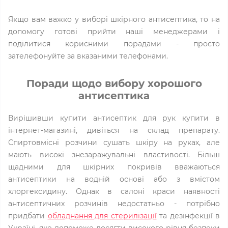
Якщо вам важко у виборі шкірного антисептика, то на
допомогу готові прийти наші менеджерами і
поділитися корисними порадами - просто
зателефонуйте за вказаними телефонами.
Поради щодо вибору хорошого
антисептика
Вирішивши купити антисептик для рук купити в
інтернет-магазині, дивіться на склад препарату.
Спиртовмісні розчини сушать шкіру на руках, але
мають високі знезаражувальні властивості. Більш
щадними для шкірних покривів вважаються
антисептики на водній основі або з вмістом
хлоргексидину. Однак в салоні краси наявності
антисептичних розчинів недостатньо - потрібно
придбати
обладнання для стерилізації
та дезінфекції в
Україні, яке допоможе досягти високого рівня безпеки