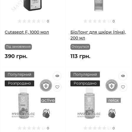
0
0
Cutasept F, 1000 мол
БіоЛонг для шкіри (піна),
200 мл
Під замовлення
Очікується
390 грн.
113 грн.
Популярний
Популярний
Розпродано
Розпродано
0
0