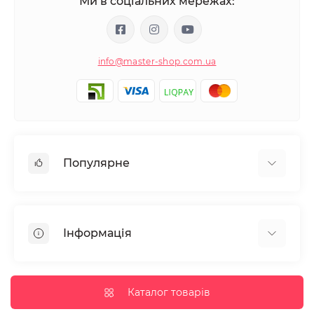
Ми в соціальних мережах:
info@master-shop.com.ua
Популярне
Манікюр та педікюр
Депіляція
Інформація
Парафінотерапія
Перукарське мистецтво
Гарантія та повернення
Вії та брови
Доставка та оплата
Каталог товарів
Дезінфекція та стерилізація
Корисні статті