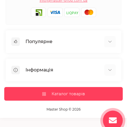
info@master-shop.com.ua
Популярне
Манікюр та педікюр
Депіляція
Інформація
Парафінотерапія
Перукарське мистецтво
Гарантія та повернення
Вії та брови
Доставка та оплата
Каталог товарів
Дезінфекція та стерилізація
Корисні статті
Обладнання салонів краси
Контакти
Master Shop © 2026
Пензлики і набори для макіяжу
Повернення товару
Витратні матеріали
Карта сайту