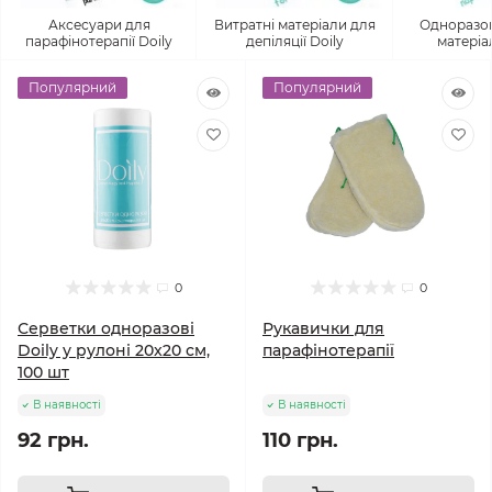
Аксесуари для
Витратні матеріали для
Одноразов
парафінотерапії Doily
депіляції Doily
матеріа
Популярний
Популярний
0
0
Серветки одноразові
Рукавички для
Doily у рулоні 20x20 см,
парафінотерапії
100 шт
В наявності
В наявності
92 грн.
110 грн.