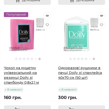
Популярний
0
0
Чохол на кушетку
Одноразові рушники в
універсальний на
пачці Doily зі спанлейса
резинці Doily зі
40x70 см (50 шт)
спанбонду 0,8x2,1 м
В наявності
В наявності
160 грн.
300 грн.