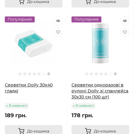
До кошика
До кошика
Популярний
Популярний
0
0
Серветки Doily 30x40
Серветки одноразові в
гладкі
рулоні Doily зі спанлейса
30x30 см (100 шт)
В наявності
В наявності
189 грн.
178 грн.
До кошика
До кошика