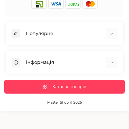
Популярне
Манікюр та педікюр
Депіляція
Інформація
Парафінотерапія
Перукарське мистецтво
Гарантія та повернення
Вії та брови
Доставка та оплата
Каталог товарів
Дезінфекція та стерилізація
Корисні статті
Обладнання салонів краси
Контакти
Master Shop © 2026
Пензлики і набори для макіяжу
Повернення товару
Витратні матеріали
Карта сайту
Косметика
Виробники