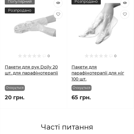
Популярний
Розпродано
Розпродано
0
0
Пакети для рук Doily 20
Пакети для
шт. для парафінотерапії
парафінотерапії для ніг
100 шт.
Очікується
Очікується
20 грн.
65 грн.
Часті питання