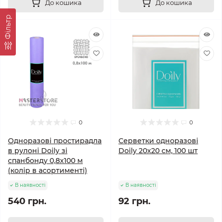
До кошика
До кошика
Фільтр
0
0
Одноразові простирадла
Серветки одноразові
в рулоні Doily зі
Doily 20x20 см, 100 шт
спанбонду 0,8x100 м
(колір в асортименті)
В наявності
В наявності
540 грн.
92 грн.