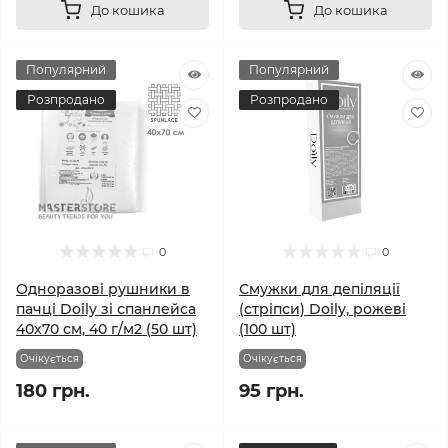
До кошика
До кошика
Популярний
Популярний
Розпродано
Розпродано
0
0
Одноразові рушники в
Смужки для депіляції
пачці Doily зі спанлейса
(стріпси) Doily, рожеві
40x70 см, 40 г/м2 (50 шт)
(100 шт)
Очікується
Очікується
180 грн.
95 грн.