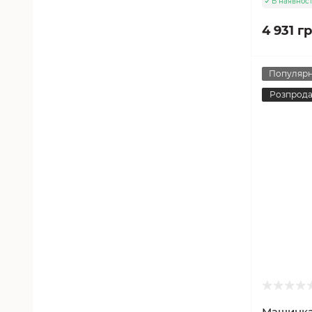
В наявност
4 931 гр
Популяр
Розпрод
Машинка