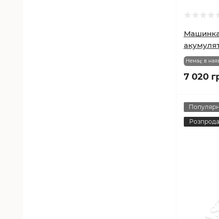
Машинка
акумулят
Немає в ная
7 020 г
Популяр
Розпрод