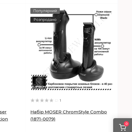
Популярний
Розпродано
1
ser
Набір MOSER ChromStyle Combo
tion
(1871-0079)
0