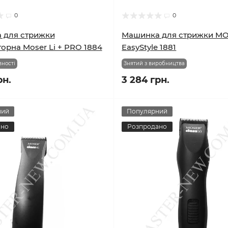
0
0
 для стрижки
Машинка для стрижки M
орна Moser Li + PRO 1884
EasyStyle 1881
вності
Знятий з виробництва
рн.
3 284 грн.
ний
Популярний
ано
Розпродано