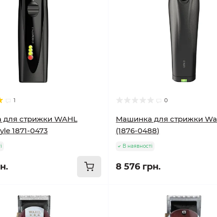
1
0
 для стрижки WAHL
Машинка для стрижки Wa
yle 1871-0473
(1876-0488)
і
В наявності
н.
8 576 грн.