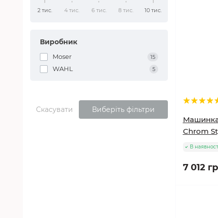
2 тис.
4 тис.
6 тис.
8 тис.
10 тис.
Виробник
Moser
15
WAHL
5
Скасувати
Виберіть фільтри
Машинка
Chrom St
В наявност
7 012 гр