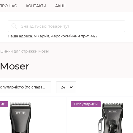
ПРО НАС
КОНТАКТИ
АКЦІЇ
Наша адреса:
м.Харків, Аерокосмічний пр-т, 41/2
шинки для стрижки Moser
Moser
ний
Популярний