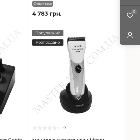
Очікується
0
4 783 грн.
Популярний
Розпродано
0
er Genio
Машинка для стрижки Moser