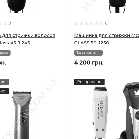
0
0
 для стрижки волосся
Машинка для стрижки M
ss 45. 1 245
CLASS 50. 1250
вності
Під замовлення
рн.
4 200 грн.
ний
Розпродано
ано