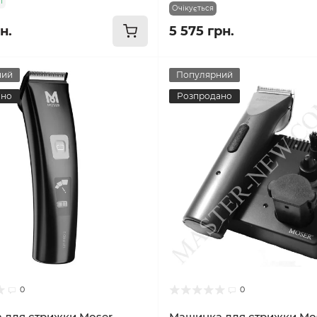
і
Очікується
н.
5 575 грн.
ний
Популярний
ано
Розпродано
0
0
 для стрижки Moser
Машинка для стрижки Mos