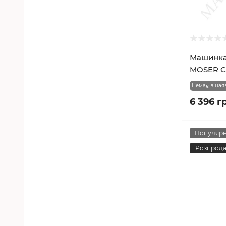
Машинка
MOSER Cla
Немає в ная
6 396 г
Популяр
Розпрод