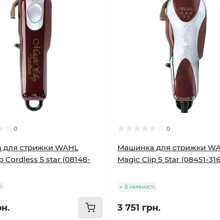
0
0
 для стрижки WAHL
Машинка для стрижки W
p Cordless 5 star (08148-
Magic Clip 5 Star (08451-316
і
В наявності
рн.
3 751 грн.