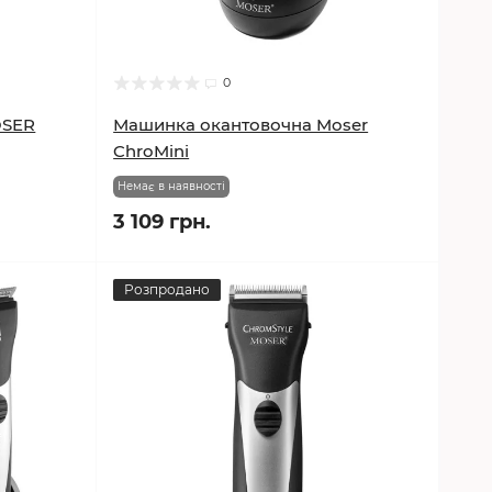
0
OSER
Машинка окантовочна Moser
ChroMini
Немає в наявності
3 109 грн.
Розпродано