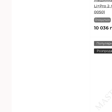
Li+Pro 2
0050)
Очікується
10 036 
Популяр
Розпрод