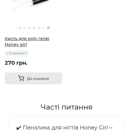
0
Кисть для poly гелю
Honey girl
В наявності
270 грн.
До кошика
Часті питання
✔️ Пензлика для нігтів Honey Girl