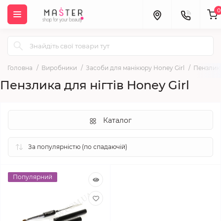
0
Головна
Виробники
Засоби для манікюру Honey Girl
Пензлика
Пензлика для нігтів Honey Girl
Каталог
Популярний