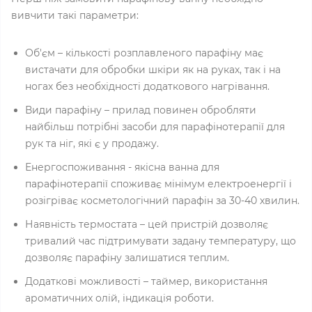
вивчити такі параметри:
Об'єм – кількості розплавленого парафіну має
вистачати для обробки шкіри як на руках, так і на
ногах без необхідності додаткового нагрівання.
Види парафіну – прилад повинен обробляти
найбільш потрібні засоби для парафінотерапії для
рук та ніг, які є у продажу.
Енергоспоживання - якісна ванна для
парафінотерапії споживає мінімум електроенергії і
розігріває косметологічний парафін за 30-40 хвилин.
Наявність термостата – цей пристрій дозволяє
тривалий час підтримувати задану температуру, що
дозволяє парафіну залишатися теплим.
Додаткові можливості – таймер, використання
ароматичних олій, індикація роботи.