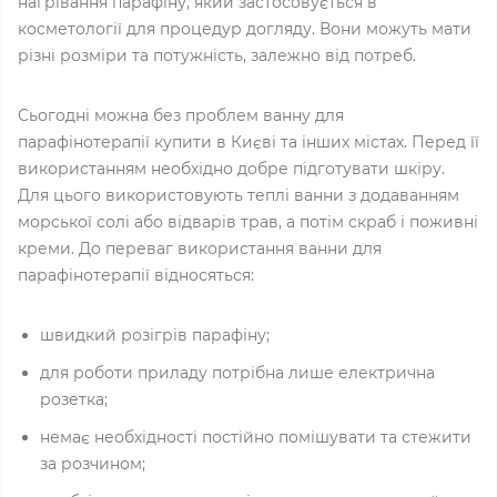
нагрівання парафіну, який застосовується в
косметології для процедур догляду. Вони можуть мати
різні розміри та потужність, залежно від потреб.
Сьогодні можна без проблем ванну для
парафінотерапії купити в Києві та інших містах. Перед її
використанням необхідно добре підготувати шкіру.
Для цього використовують теплі ванни з додаванням
морської солі або відварів трав, а потім скраб і поживні
креми. До переваг використання ванни для
парафінотерапії відносяться:
швидкий розігрів парафіну;
для роботи приладу потрібна лише електрична
розетка;
немає необхідності постійно помішувати та стежити
за розчином;