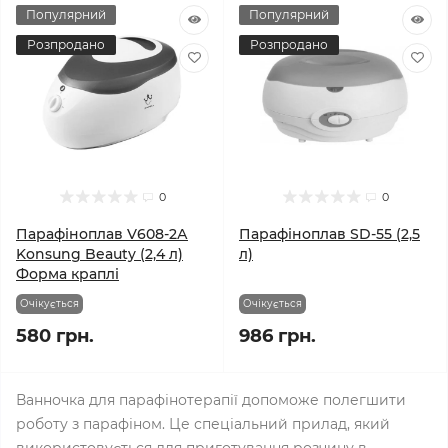
Популярний
Популярний
Розпродано
Розпродано
0
0
Парафіноплав V608-2А
Парафіноплав SD-55 (2,5
Konsung Beauty (2,4 л)
л)
Форма краплі
Очікується
Очікується
580 грн.
986 грн.
Ванночка для парафінотерапії допоможе полегшити
роботу з парафіном. Це спеціальний прилад, який
використовується для приготування розчину в