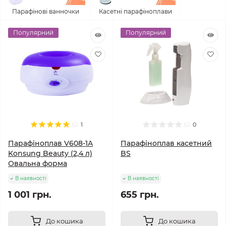
Парафінові ванночки
Касетні парафіноплави
Популярний
Популярний
1
0
Парафіноплав V608-1A
Парафіноплав касетний
Konsung Beauty (2,4 л)
BS
Овальна форма
В наявності
В наявності
1 001 грн.
655 грн.
До кошика
До кошика