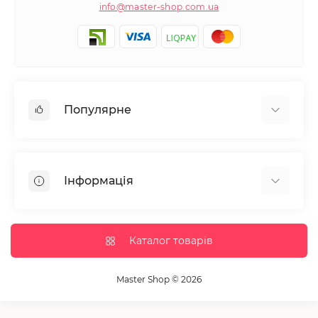
info@master-shop.com.ua
Популярне
Манікюр та педікюр
Депіляція
Інформація
Парафінотерапія
Перукарське мистецтво
Гарантія та повернення
Вії та брови
Доставка та оплата
Каталог товарів
Дезінфекція та стерилізація
Корисні статті
Обладнання салонів краси
Контакти
Master Shop © 2026
Пензлики і набори для макіяжу
Повернення товару
Витратні матеріали