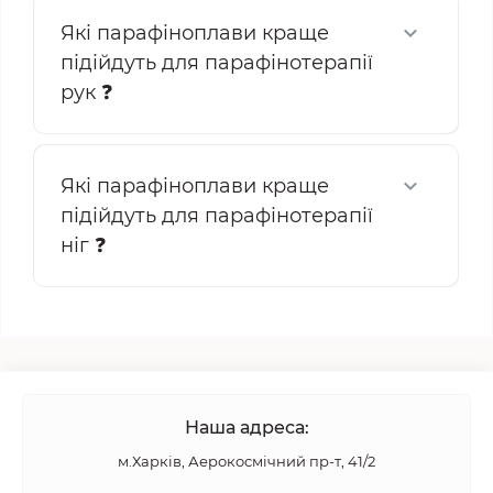
Які парафіноплави краще
підійдуть для парафінотерапії
рук ❓
Які парафіноплави краще
підійдуть для парафінотерапії
ніг ❓
Наша адреса:
м.Харків, Аерокосмічний пр-т, 41/2