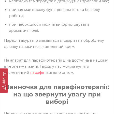
необхідна температура підтримується тривалий час;
прилад має високу функціональність та безпеку
роботи;
при необхідності можна використовувати
ароматичні олії.
Парафін акуратно знімається зі шкіри і на оброблену
ділянку наноситься живильний крем.
На апарат для парафінотерапії ціна доступна в нашому
інтернет-магазині. Також у нас можна купити
косметичний
парафін
вигідно оптом.
Фільтр
Ванночка для парафінотерапії:
на що звернути увагу при
виборі
Перш ніж замовити парафінову ванну необхідно