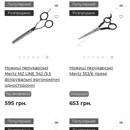
Популярний
Популярний
Розпродано
Розпродано
0
0
Ножиці перукарські
Ножиці перукарські
Mertz MZ LINE 342 /5,5
Mertz 353/6 прямі
філірувальні ергономічні
односторонні
Під замовлення
Очікується
595 грн.
653 грн.
Популярний
Популярний
Розпродано
Розпродано