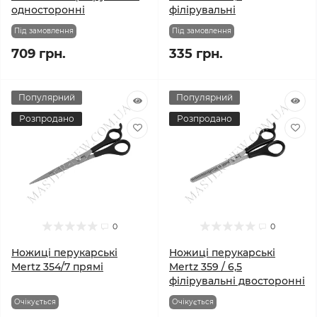
односторонні
філірувальні
Під замовлення
Під замовлення
709 грн.
335 грн.
Популярний
Популярний
Розпродано
Розпродано
0
0
Ножиці перукарські
Ножиці перукарські
Mertz 354/7 прямі
Mertz 359 / 6,5
філірувальні двосторонні
Очікується
Очікується