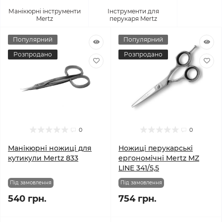
Манікюрні інструменти
Інструменти для
Mertz
перукаря Mertz
Популярний
Популярний
Розпродано
Розпродано
0
0
Манікюрні ножиці для
Ножиці перукарські
кутикули Mertz 833
ергономічні Mertz MZ
LINE 341/5,5
Під замовлення
Під замовлення
540 грн.
754 грн.