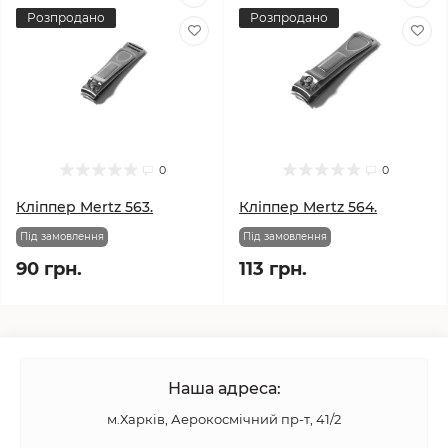
Розпродано
Розпродано
0
0
Кліппер Mertz 563.
Кліппер Mertz 564.
Під замовлення
Під замовлення
90 грн.
113 грн.
Наша адреса:
м.Харків, Аерокосмічний пр-т, 41/2