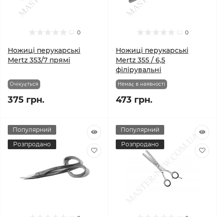
0
0
Ножиці перукарські
Ножиці перукарські
Mertz 353/7 прямі
Mertz 355 / 6,5
філірувальні
Очікується
Немає в наявності
375 грн.
473 грн.
Популярний
Популярний
Розпродано
Розпродано