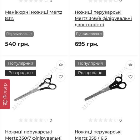
0
0
Манікюрні ножиці Mertz
Ножиці перукарські
832.
Mertz 346/6 філірувальні
двосторонні
Під замовлення
Під замовлення
540 грн.
695 грн.
Популярний
Популярний
Розпродано
Розпродано
Фільтр
0
0
Ножиці перукарські
Ножиці перукарські
Mertz 350/7 філірувальні
Mertz 358 / 6,5