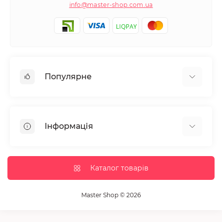
info@master-shop.com.ua
Популярне
Манікюр та педікюр
Депіляція
Інформація
Парафінотерапія
Перукарське мистецтво
Гарантія та повернення
Вії та брови
Доставка та оплата
Каталог товарів
Дезінфекція та стерилізація
Корисні статті
Обладнання салонів краси
Контакти
Master Shop © 2026
Пензлики і набори для макіяжу
Повернення товару
Витратні матеріали