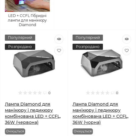
LED + CCFL Гібридні
лампи для манікюру
Diamond
Популярний
Популярний
Розпродано
Розпродано
0
0
Лампа Diamond для
Лампа Diamond для
манікюру і педикюру
манікюру і педикюру
комбінована LED + CCFL,
комбінована LED + CCFL,
36W (червона)
36W (чорна)
Очікується
Очікується