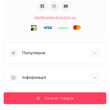
info@master-shop.com.ua
Популярне
Манікюр та педікюр
Депіляція
Інформація
Парафінотерапія
Перукарське мистецтво
Гарантія та повернення
Вії та брови
Доставка та оплата
Каталог товарів
Дезінфекція та стерилізація
Корисні статті
Обладнання салонів краси