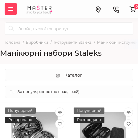
0
Головна
Виробники
Інструменти Staleks
Манікюрні інструмент
Манікюрні набори Staleks
Каталог
Популярний
Популярний
Розпродано
Розпродано