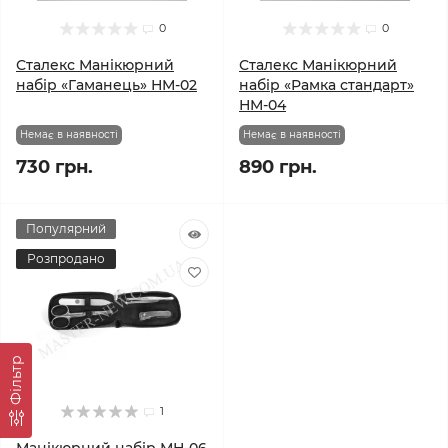
0
0
Сталекс Манікюрний
Сталекс Манікюрний
набір «Гаманець» НМ-02
набір «Рамка стандарт»
НМ-04
Немає в наявності
Немає в наявності
730 грн.
890 грн.
Популярний
Розпродано
Фільтр
1