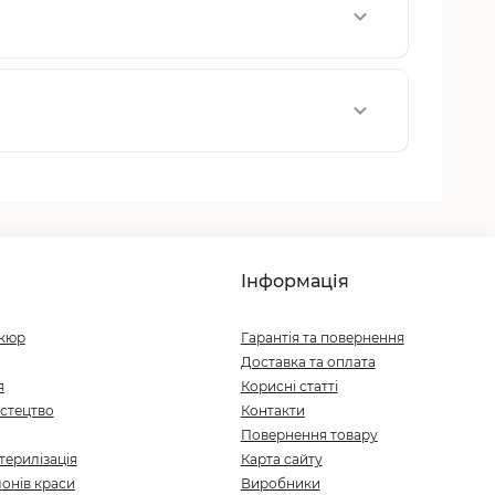
Інформація
ікюр
Гарантія та повернення
Доставка та оплата
я
Корисні статті
стецтво
Контакти
Повернення товару
терилізація
Карта сайту
онів краси
Виробники