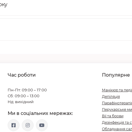
оку
Час роботи
Популярне
Пн-Пт: 09:00 – 17:00
Манікюр та пед
Сб: 09:00 – 13:00
Депіляція
Нд: вихідний
Парафінотерапі
Перукарське ми
Ми в соціальних мережах:
Вії та брови
Дезінфекція та с
Обладнання сал