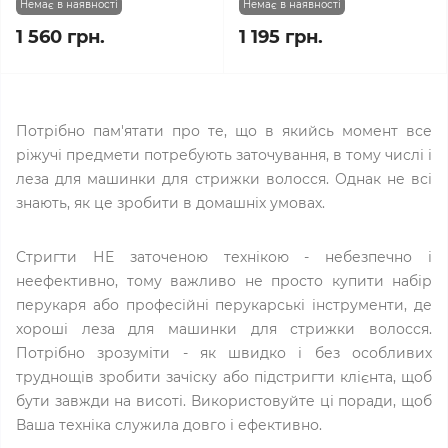
Немає в наявності
Немає в наявності
1 560 грн.
1 195 грн.
Потрібно пам'ятати про те, що в якийсь момент все
ріжучі предмети потребують заточування, в тому числі і
леза для машинки для стрижки волосся. Однак не всі
знають, як це зробити в домашніх умовах.
Стригти НЕ заточеною технікою - небезпечно і
неефективно, тому важливо не просто купити набір
перукаря або професійні перукарські інструменти, де
хороші леза для машинки для стрижки волосся.
Потрібно зрозуміти - як швидко і без особливих
труднощів зробити зачіску або підстригти клієнта, щоб
бути завжди на висоті. Використовуйте ці поради, щоб
Ваша техніка служила довго і ефективно.