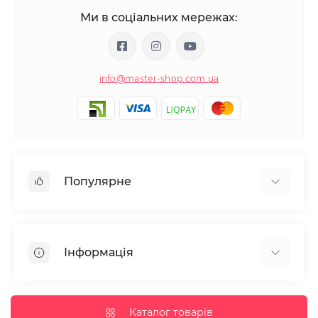
Ми в соціальних мережах:
info@master-shop.com.ua
Популярне
Манікюр та педікюр
Депіляція
Інформація
Парафінотерапія
Перукарське мистецтво
Гарантія та повернення
Вії та брови
Доставка та оплата
Каталог товарів