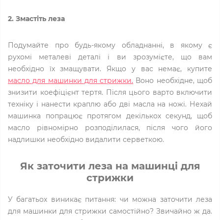
2. Змастіть леза
Подумайте про будь-якому обладнанні, в якому є
рухомі металеві деталі і ви зрозумієте, що вам
необхідно їх змащувати. Якщо у вас немає, купите
масло для машинки для стрижки.
Воно необхідне, щоб
знизити коефіцієнт тертя. Після цього варто включити
техніку і нанести краплю або дві масла на ножі. Нехай
машинка попрацює протягом декількох секунд, щоб
масло рівномірно розподілилася, після чого його
надлишки необхідно видалити серветкою.
Як заточити леза на машинці для
стрижки
У багатьох виникає питання: чи можна заточити леза
для машинки для стрижки самостійно? Звичайно ж да.