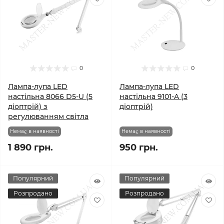
0
0
Лампа-лупа LED
Лампа-лупа LED
настільна 8066 D5-U (5
настільна 9101-A (3
діоптрій) з
діоптрій)
регулюванням світла
Немає в наявності
Немає в наявності
1 890 грн.
950 грн.
Популярний
Популярний
Розпродано
Розпродано