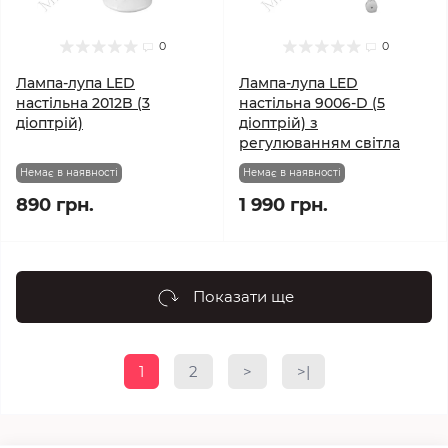
0
0
Лампа-лупа LED
Лампа-лупа LED
настільна 2012B (3
настільна 9006-D (5
діоптрій)
діоптрій) з
регулюванням світла
Немає в наявності
Немає в наявності
890 грн.
1 990 грн.
Показати ще
1
2
>
>|