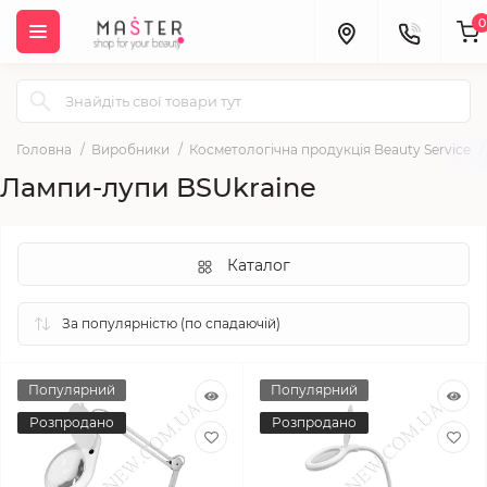
0
Головна
Виробники
Косметологічна продукція Beauty Service
Лампи-лупи BSUkraine
Каталог
Популярний
Популярний
Розпродано
Розпродано