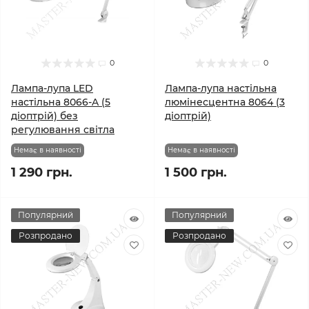
0
0
Лампа-лупа LED
Лампа-лупа настільна
настільна 8066-A (5
люмінесцентна 8064 (3
діоптрій) без
діоптрій)
регулювання світла
Немає в наявності
Немає в наявності
1 290 грн.
1 500 грн.
Популярний
Популярний
Розпродано
Розпродано