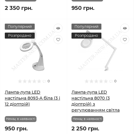
2 350 грн.
950 грн.
Популярний
Популярний
Розпродано
Розпродано
0
0
Лампа-лупа LED
Лампа-лупа LED
настільна 8093-A біла (3 і
настільна 8070 (3
12 діоптрій)
діоптрій) з
регулюванням світла
Немає в наявності
Немає в наявності
950 грн.
2 250 грн.