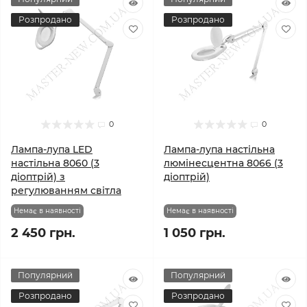
Розпродано
Розпродано
0
0
Лампа-лупа LED
Лампа-лупа настільна
настільна 8060 (3
люмінесцентна 8066 (3
діоптрій) з
діоптрій)
регулюванням світла
Немає в наявності
Немає в наявності
2 450 грн.
1 050 грн.
Популярний
Популярний
Розпродано
Розпродано