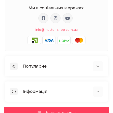
Ми в соціальних мережах:
info@master-shop.com.ua
Популярне
Манікюр та педікюр
Депіляція
Інформація
Парафінотерапія
Перукарське мистецтво
Гарантія та повернення
Вії та брови
Доставка та оплата
Каталог товарів