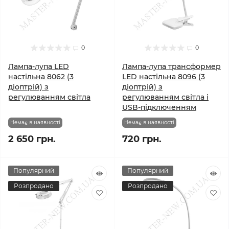
0
0
Лампа-лупа LED
Лампа-лупа трансформер
настільна 8062 (3
LED настільна 8096 (3
діоптрій) з
діоптрій) з
регулюванням світла
регулюванням світла і
USB-підключенням
Немає в наявності
Немає в наявності
2 650 грн.
720 грн.
Популярний
Популярний
Розпродано
Розпродано