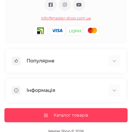
info@master-shop.com.ua
Популярне
Манікюр та педікюр
Депіляція
Інформація
Парафінотерапія
Перукарське мистецтво
Гарантія та повернення
Вії та брови
Доставка та оплата
Каталог товарів
Дезінфекція та стерилізація
Корисні статті
Обладнання салонів краси
Контакти
Master Shop © 2026