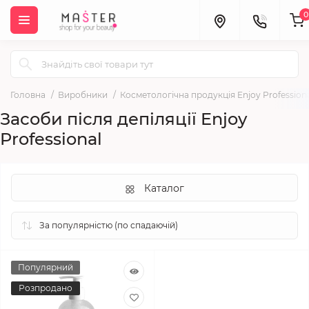
0
Головна
Виробники
Косметологічна продукція Enjoy Profession
Засоби після депіляції Enjoy
Professional
Каталог
Популярний
Розпродано