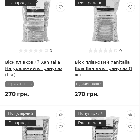
Розпродано
Розпродано
0
0
Віск плівковий Xanitalia
Віск плівковий Xanitalia
Натуральний в гранулах
Біла Ваніль в гранулах (1
(1 кг)
кг)
Під замовлення
Під замовлення
270 грн.
270 грн.
Популярний
Популярний
Розпродано
Розпродано