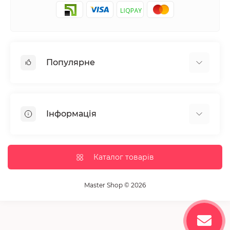
Популярне
Манікюр та педікюр
Депіляція
Інформація
Парафінотерапія
Перукарське мистецтво
Гарантія та повернення
Вії та брови
Доставка та оплата
Каталог товарів
Дезінфекція та стерилізація
Корисні статті
Обладнання салонів краси
Контакти
Master Shop © 2026
Пензлики і набори для макіяжу
Повернення товару
Витратні матеріали
Карта сайту
Косметика
Виробники