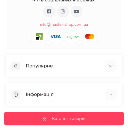
info@master-shop.com.ua
Популярне
Манікюр та педікюр
Депіляція
Інформація
Парафінотерапія
Перукарське мистецтво
Гарантія та повернення
Вії та брови
Доставка та оплата
Каталог товарів
Дезінфекція та стерилізація
Корисні статті