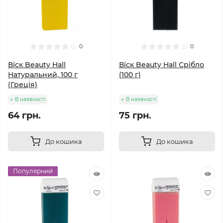
0
0
Віск Beauty Hall
Віск Beauty Hall Срібло
Натуральний, 100 г
(100 г)
(Греція)
В наявності
В наявності
64 грн.
75 грн.
До кошика
До кошика
Популярний