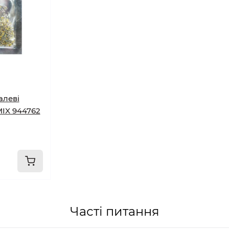
алеві
MIX 944762
Часті питання