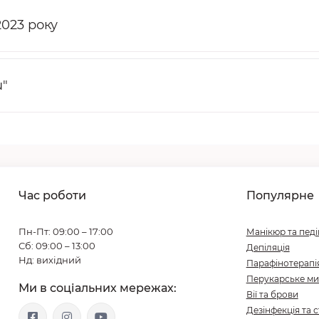
2023 року
u"
Час роботи
Популярне
Пн-Пт: 09:00 – 17:00
Манікюр та пед
Сб: 09:00 – 13:00
Депіляція
Нд: вихідний
Парафінотерапі
Перукарське ми
Ми в соціальних мережах:
Вії та брови
Дезінфекція та с