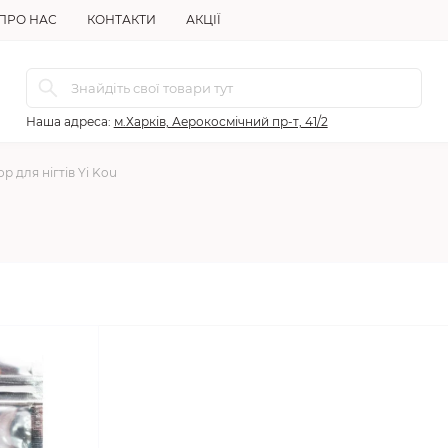
ПРО НАС
КОНТАКТИ
АКЦІЇ
Наша адреса:
м.Харків, Аерокосмічний пр-т, 41/2
р для нігтів Yi Kou