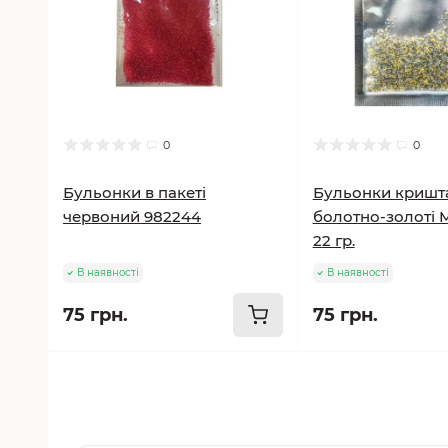
0
0
Бульонки в пакеті
Бульонки кришт
червоний 982244
болотно-золоті 
22 гр.
В наявності
В наявності
75 грн.
75 грн.