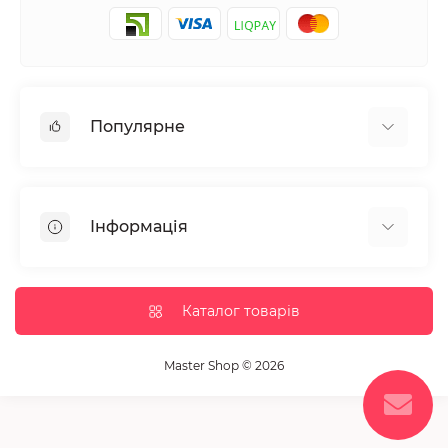
Популярне
Манікюр та педікюр
Депіляція
Інформація
Парафінотерапія
Перукарське мистецтво
Гарантія та повернення
Вії та брови
Доставка та оплата
Каталог товарів
Дезінфекція та стерилізація
Корисні статті
Обладнання салонів краси
Контакти
Master Shop © 2026
Пензлики і набори для макіяжу
Повернення товару
Витратні матеріали
Карта сайту
Косметика