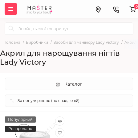
0
Головна
Виробники
Засоби для манікюру Lady Victory
Акрил 
Акрил для нарощування нігтів
Lady Victory
Каталог
Популярний
Розпродано