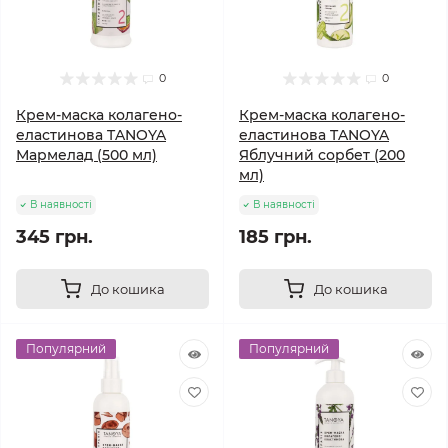
0
0
Крем-маска колагено-
Крем-маска колагено-
еластинова TANOYA
еластинова TANOYA
Мармелад (500 мл)
Яблучний сорбет (200
мл)
В наявності
В наявності
345 грн.
185 грн.
До кошика
До кошика
Популярний
Популярний