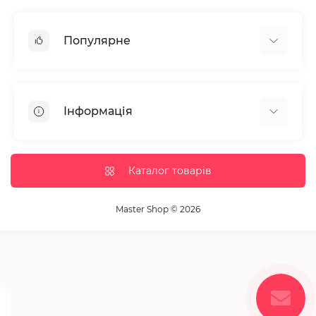
Популярне
Манікюр та педікюр
Депіляція
Інформація
Парафінотерапія
Перукарське мистецтво
Гарантія та повернення
Вії та брови
Доставка та оплата
Каталог товарів
Дезінфекція та стерилізація
Корисні статті
Обладнання салонів краси
Контакти
Master Shop © 2026
Пензлики і набори для макіяжу
Повернення товару
Витратні матеріали
Карта сайту
Косметика
Виробники
Акції