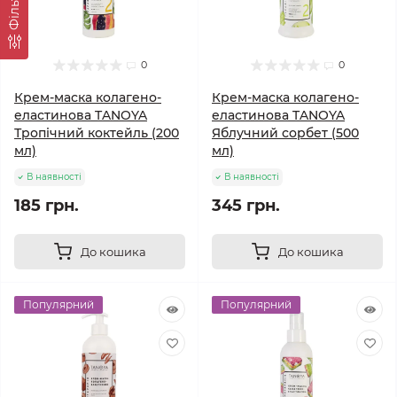
Фільтр
0
0
Крем-маска колагено-
Крем-маска колагено-
еластинова TANOYA
еластинова TANOYA
Тропічний коктейль (200
Яблучний сорбет (500
мл)
мл)
В наявності
В наявності
185 грн.
345 грн.
До кошика
До кошика
Популярний
Популярний