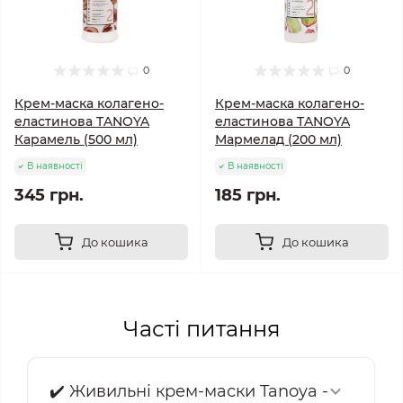
0
0
Крем-маска колагено-
Крем-маска колагено-
еластинова TANOYA
еластинова TANOYA
Карамель (500 мл)
Мармелад (200 мл)
В наявності
В наявності
345 грн.
185 грн.
До кошика
До кошика
Часті питання
✔️ Живильні крем-маски Tanoya -