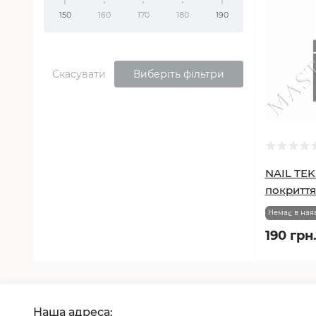
150
160
170
180
190
Скасувати
Виберіть фільтри
NAIL TEK
покриття 
Немає в ная
190 грн
Наша адреса: