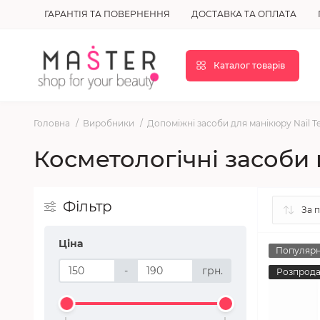
ГАРАНТІЯ ТА ПОВЕРНЕННЯ
ДОСТАВКА ТА ОПЛАТА
Каталог товарів
Головна
Виробники
Допоміжні засоби для манікюру Nail T
Косметологічні засоби 
Фільтр
Ціна
Популяр
-
грн.
Розпрод