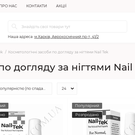
ПРО НАС
КОНТАКТИ
АКЦІЇ
Наша адреса:
м.Харків, Аерокосмічний пр-т, 41/2
ek
Косметологічні засоби по догляду за нігтями Nail Tek
по догляду за нігтями Nail
ний
Популярний
ано
Розпродано