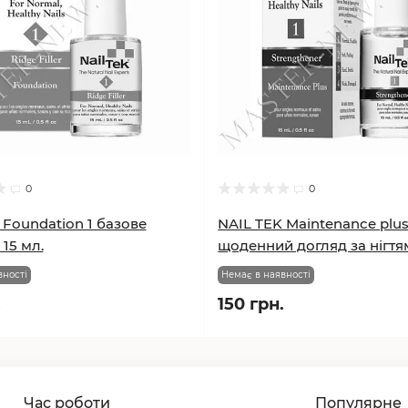
0
0
 Foundation 1 базове
NAIL TEK Maintenance plus
15 мл.
щоденний догляд за нігтям
вності
Немає в наявності
.
150 грн.
Час роботи
Популярне