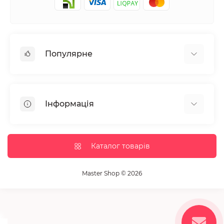
Популярне
Манікюр та педікюр
Депіляція
Інформація
Парафінотерапія
Перукарське мистецтво
Гарантія та повернення
Вії та брови
Доставка та оплата
Каталог товарів
Дезінфекція та стерилізація
Корисні статті
Обладнання салонів краси
Контакти
Master Shop © 2026
Пензлики і набори для макіяжу
Повернення товару
Витратні матеріали
Карта сайту
Косметика
Виробники