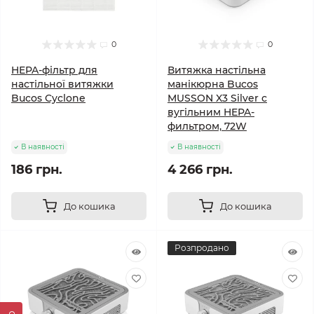
0
0
HEPA-фільтр для
Витяжка настільна
настільної витяжки
манікюрна Bucos
Bucos Cyclone
MUSSON X3 Silver с
вугільним HEPA-
фильтром, 72W
В наявності
В наявності
186 грн.
4 266 грн.
До кошика
До кошика
Розпродано