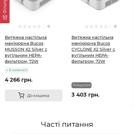
Фільтр
0
0
Витяжка настільна
Витяжка настільна
манікюрна Bucos
манікюрна Bucos
MUSSON X2 Silver с
CYCLONE X2 Silver с
вугільним HEPA-
вугільним HEPA-
фильтром, 72W
фильтром, 72W
В наявності
4 266 грн.
Очікується
3 403 грн.
До кошика
Часті питання