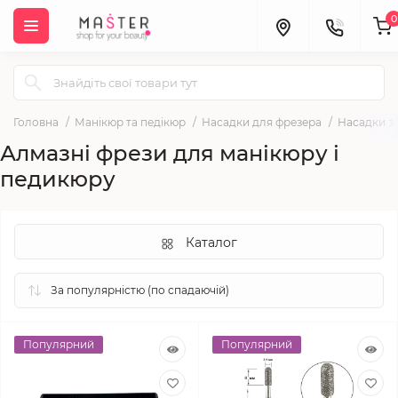
0
Головна
Манікюр та педікюр
Насадки для фрезера
Насадки з
Алмазні фрези для манікюру і
педикюру
Каталог
Популярний
Популярний