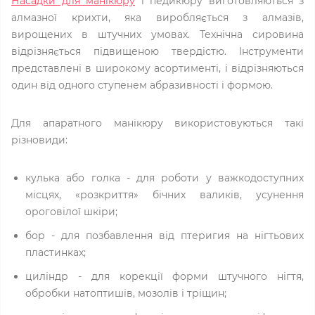
Насадки для манікюру
і педикюру виготовляються з
алмазної крихти, яка виробляється з алмазів,
вирощених в штучних умовах. Технічна сировина
відрізняється підвищеною твердістю. Інструменти
представлені в широкому асортименті, і відрізняються
один від одного ступенем абразивності і формою.
Для апаратного манікюру використовуються такі
різновиди:
кулька або голка - для роботи у важкодоступних
місцях, «розкриття» бічних валиків, усунення
ороговілої шкіри;
бор - для позбавлення від птеригия на нігтьових
пластинках;
циліндр - для корекції форми штучного нігтя,
обробки натоптишів, мозолів і тріщин;