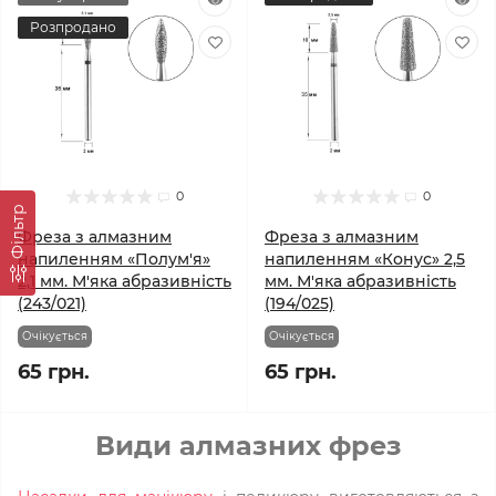
Розпродано
0
0
Фільтр
Фреза з алмазним
Фреза з алмазним
напиленням «Полум'я»
напиленням «Конус» 2,5
2,1 мм. М'яка абразивність
мм. М'яка абразивність
(243/021)
(194/025)
Очікується
Очікується
65 грн.
65 грн.
Види алмазних фрез