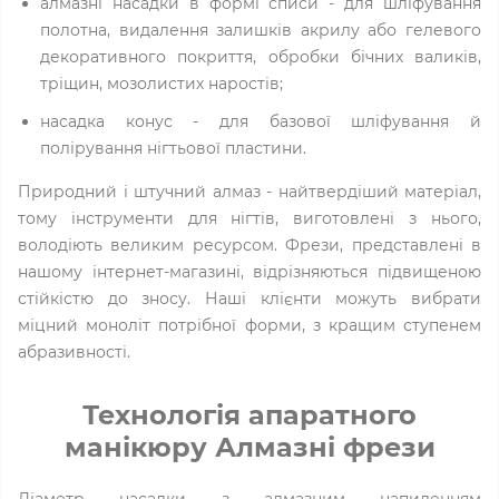
алмазні насадки в формі списи - для шліфування
полотна, видалення залишків акрилу або гелевого
декоративного покриття, обробки бічних валиків,
тріщин, мозолистих наростів;
насадка конус - для базової шліфування й
полірування нігтьової пластини.
Природний і штучний алмаз - найтвердіший матеріал,
тому інструменти для нігтів, виготовлені з нього,
володіють великим ресурсом. Фрези, представлені в
нашому інтернет-магазині, відрізняються підвищеною
стійкістю до зносу. Наші клієнти можуть вибрати
міцний моноліт потрібної форми, з кращим ступенем
абразивності.
Технологія апаратного
манікюру Алмазні фрези