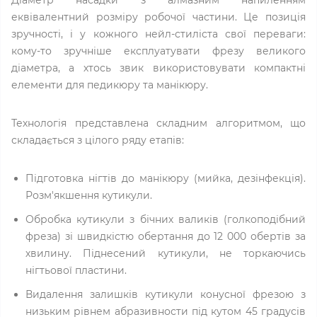
Діаметр насадки з алмазним напиленням
еквівалентний розміру робочої частини. Це позиція
зручності, і у кожного нейл-стиліста свої переваги:
кому-то зручніше експлуатувати фрезу великого
діаметра, а хтось звик використовувати компактні
елементи для педикюру та манікюру.
Технологія представлена складним алгоритмом, що
складається з цілого ряду етапів:
Підготовка нігтів до манікюру (мийка, дезінфекція).
Розм'якшення кутикули.
Обробка кутикули з бічних валиків (голкоподібний
фреза) зі швидкістю обертання до 12 000 обертів за
хвилину. Піднесений кутикули, не торкаючись
нігтьової пластини.
Видалення залишків кутикули конусної фрезою з
низьким рівнем абразивности під кутом 45 градусів