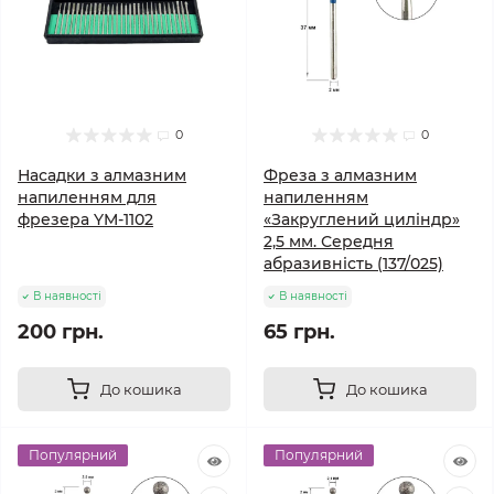
0
0
Насадки з алмазним
Фреза з алмазним
напиленням для
напиленням
фрезера YM-1102
«Закруглений циліндр»
2,5 мм. Середня
абразивність (137/025)
В наявності
В наявності
200 грн.
65 грн.
До кошика
До кошика
Популярний
Популярний