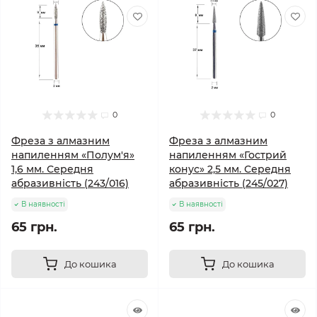
0
0
Фреза з алмазним
Фреза з алмазним
напиленням «Полум'я»
напиленням «Гострий
1,6 мм. Середня
конус» 2,5 мм. Середня
абразивність (243/016)
абразивність (245/027)
В наявності
В наявності
65 грн.
65 грн.
До кошика
До кошика