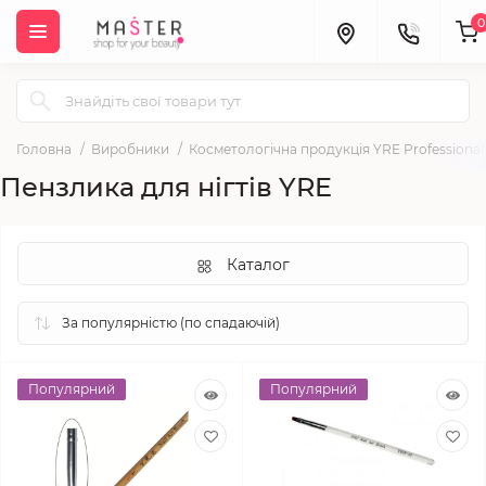
0
Головна
Виробники
Косметологічна продукція YRE Professional
Пензлика для нігтів YRE
Каталог
Популярний
Популярний