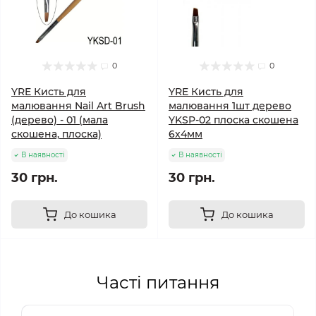
0
0
YRE Кисть для
YRE Кисть для
малювання Nail Art Brush
малювання 1шт дерево
(дерево) - 01 (мала
YKSP-02 плоска скошена
скошена, плоска)
6x4мм
В наявності
В наявності
30 грн.
30 грн.
До кошика
До кошика
Часті питання