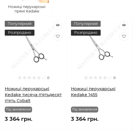
Ножиці перукарські
прямі Kedake
Популярний
Популярний
Розпродано
Розпродано
0
0
Ножиці перукарські
Ножиці перукарські
Kedake тисяча п'ятьдесят
Kedake 1455
п'ять Cobalt
Під замовлення
Під замовлення
3 364 грн.
3 364 грн.