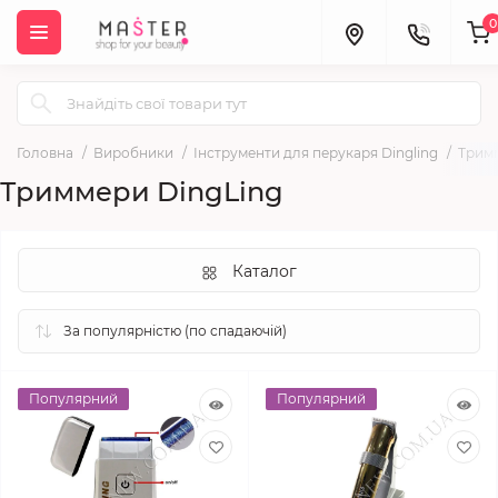
0
Головна
Виробники
Інструменти для перукаря Dingling
Тримм
Триммери DingLing
Каталог
Популярний
Популярний