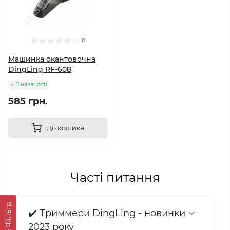
0
Машинка окантовочна
DingLing RF-608
В наявності
585 грн.
До кошика
Часті питання
Фільтр
✔️ Триммери DingLing - новинки
2023 року