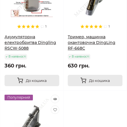
1
1
Акумуляторна
Тример, машинка
електробритва Dingling
окантовочна DingLing
RSCW-5088
RF-668C
В наявності
В наявності
360 грн.
630 грн.
До кошика
До кошика
Популярний