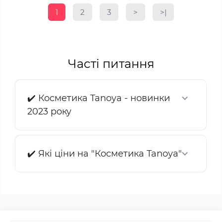
1
2
3
>
>|
Часті питання
✔️ Косметика Tanoya - новинки
2023 року
✔️ Які ціни на "Косметика Tanoya"