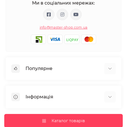
Ми в соціальних мережах:
info@master-shop.com.ua
Популярне
Манікюр та педікюр
Депіляція
Інформація
Парафінотерапія
Перукарське мистецтво
Гарантія та повернення
Вії та брови
Доставка та оплата
Каталог товарів
Дезінфекція та стерилізація