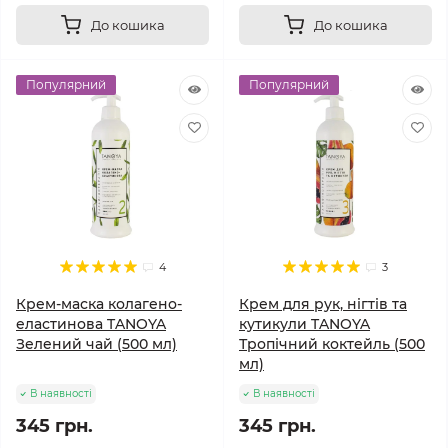
До кошика
До кошика
Популярний
Популярний
4
3
Крем-маска колагено-
Крем для рук, нігтів та
еластинова TANOYA
кутикули TANOYA
Зелений чай (500 мл)
Тропічний коктейль (500
мл)
В наявності
В наявності
345 грн.
345 грн.