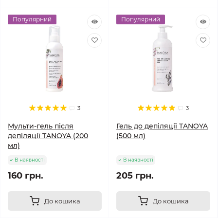
Популярний
Популярний
3
3
Мульти-гель після
Гель до депіляції TANOYA
депіляції TANOYA (200
(500 мл)
мл)
В наявності
В наявності
160 грн.
205 грн.
До кошика
До кошика