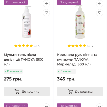
Популярний
Популярний
4
4
Мульти-гель після
Крем для рук, нігтів та
депіляції TANOYA (500
кутикули TANOYA
мл)
Мармелад (500 мл)
В наявності
В наявності
275 грн.
345 грн.
До кошика
До кошика
Популярний
Популярний