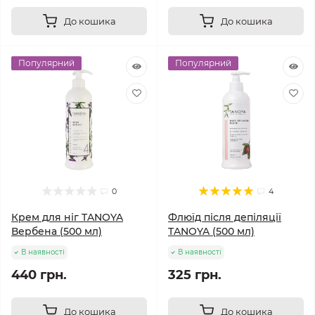
До кошика
До кошика
Популярний
Популярний
0
4
Крем для ніг TANOYA
Флюїд після депіляції
Вербена (500 мл)
TANOYA (500 мл)
В наявності
В наявності
440 грн.
325 грн.
До кошика
До кошика