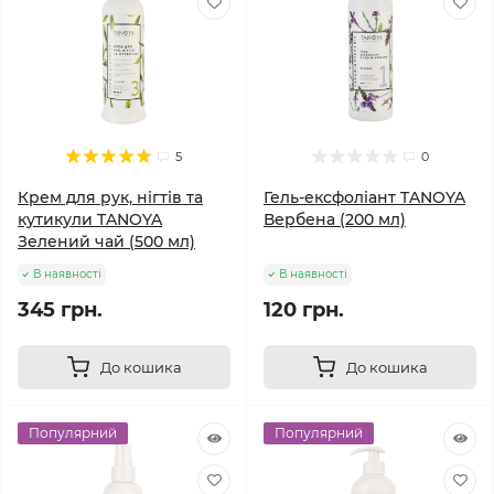
5
0
Крем для рук, нігтів та
Гель-ексфоліант TANOYA
кутикули TANOYA
Вербена (200 мл)
Зелений чай (500 мл)
В наявності
В наявності
345 грн.
120 грн.
До кошика
До кошика
Популярний
Популярний