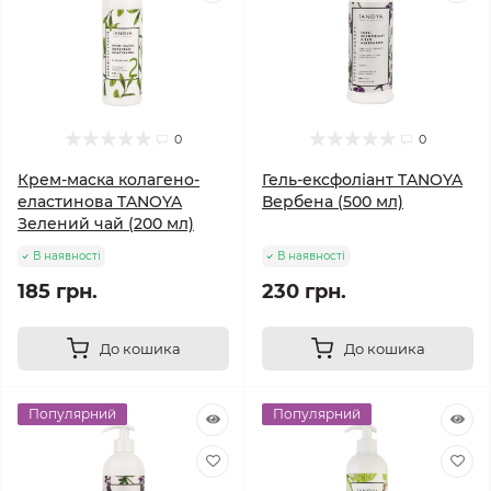
0
0
Крем-маска колагено-
Гель-ексфоліант TANOYA
еластинова TANOYA
Вербена (500 мл)
Зелений чай (200 мл)
В наявності
В наявності
185 грн.
230 грн.
До кошика
До кошика
Популярний
Популярний