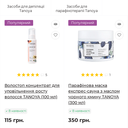
Засоби для депіляції
Засоби для
Tanoya
парафінотерапії Tanoya
Популярний
Популярний
5
1
Волостоп концентрат для
Парафінова маска
уповільнення росту
експрес-сауна з маслом
волосся TANOYA (100 мл)
чорного кмину TANOYA
(300 мл)
В наявності
В наявності
115 грн.
350 грн.