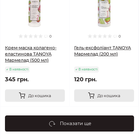
0
0
Крем-маска колагено-
Гель-ексфоліант TANOYA
еластинова TANOYA
Мармелад (200 мл)
Мармелад (500 мл)
В наявності
В наявності
345 грн.
120 грн.
До кошика
До кошика
Показати ще