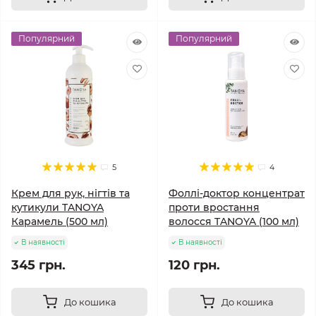
Популярний
Популярний
5
4
Крем для рук, нігтів та
Фоллі-доктор концентрат
кутикули TANOYA
проти вростання
Карамель (500 мл)
волосся TANOYA (100 мл)
В наявності
В наявності
345 грн.
120 грн.
До кошика
До кошика