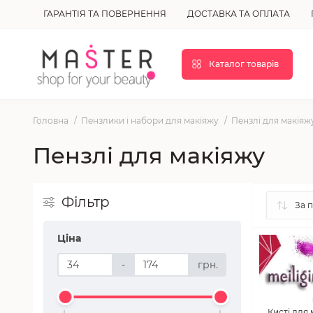
ГАРАНТІЯ ТА ПОВЕРНЕННЯ
ДОСТАВКА ТА ОПЛАТА
Каталог товарів
Головна
Пензлики і набори для макіяжу
Пензлі для макіяж
Пензлі для макіяжу
Фільтр
Ціна
-
грн.
Кисті для