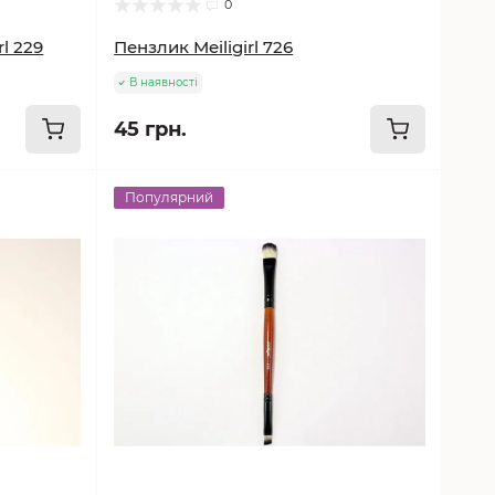
0
l 229
Пензлик Meiligirl 726
В наявності
45 грн.
Популярний