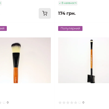
і
В наявності
.
174 грн.
ний
Популярний
0
0