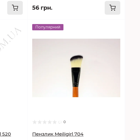
56 грн.
Популярний
0
l 520
Пензлик Meiligirl 704