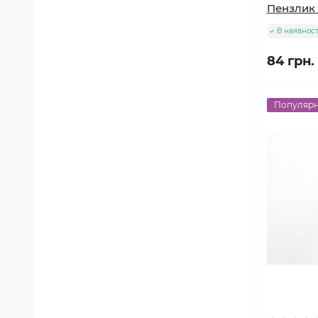
Пензлик M
В наявност
84 грн.
Популяр