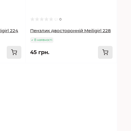
0
girl 224
Пензлик двосторонній Meiligirl 228
В наявності
45 грн.