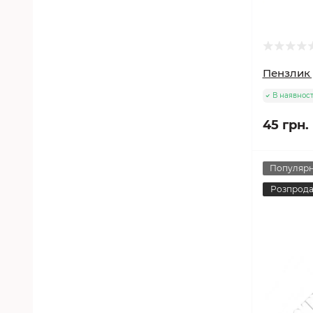
Пензлик 
В наявност
45 грн.
Популяр
Розпрод