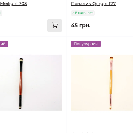
eiligirl 703
Пензлик Qingni 127
і
В наявності
45 грн.
ний
Популярний