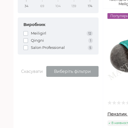
Meilig
34
69
104
139
174
Популяр
Виробник
Meiligirl
12
Qingni
1
Salon Professional
5
Скасувати
Виберіть фільтри
Пензлик 
В наявност