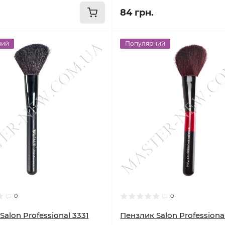
84 грн.
ний
Популярний
0
0
alon Professional 3331
Пензлик Salon Professiona