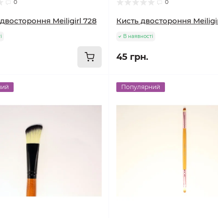
0
0
двостороння Meiligirl 728
Кисть двостороння Meiligir
і
В наявності
45 грн.
ний
Популярний