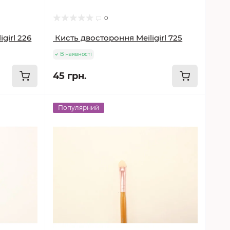
0
girl 226
Кисть двостороння Meiligirl 725
В наявності
45 грн.
Популярний