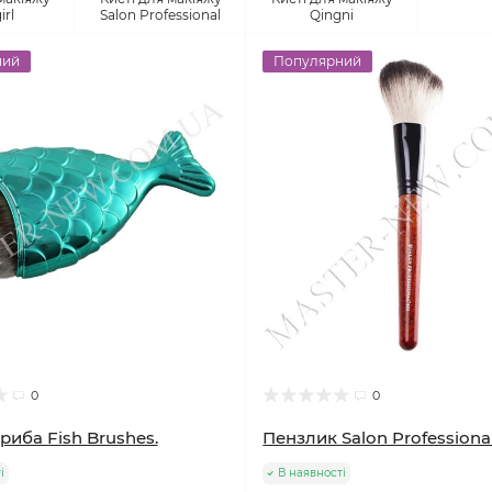
irl
Salon Professional
Qingni
ний
Популярний
0
0
риба Fish Brushes.
Пензлик Salon Professional
і
В наявності