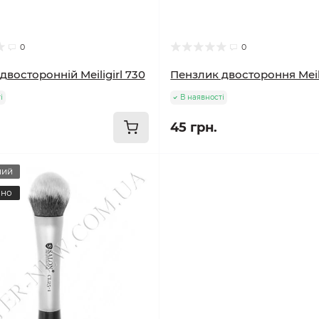
0
0
двосторонній Meiligirl 730
Пензлик двостороння Meili
і
В наявності
45 грн.
ний
ано