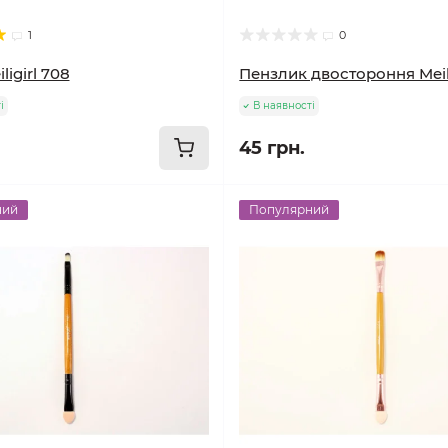
1
0
ligirl 708
Пензлик двостороння Meili
і
В наявності
45 грн.
ний
Популярний