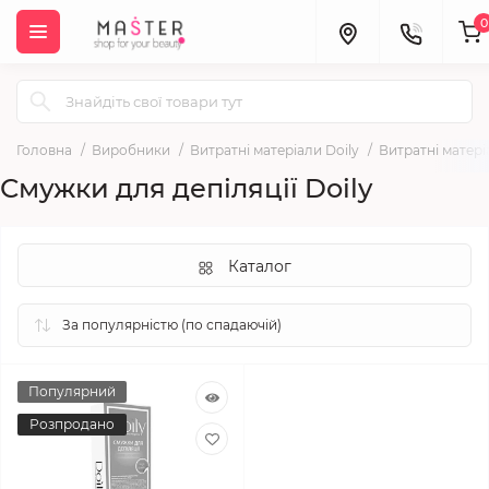
0
Головна
Виробники
Витратні матеріали Doily
Витратні матеріа
Смужки для депіляції Doily
Каталог
Популярний
Розпродано