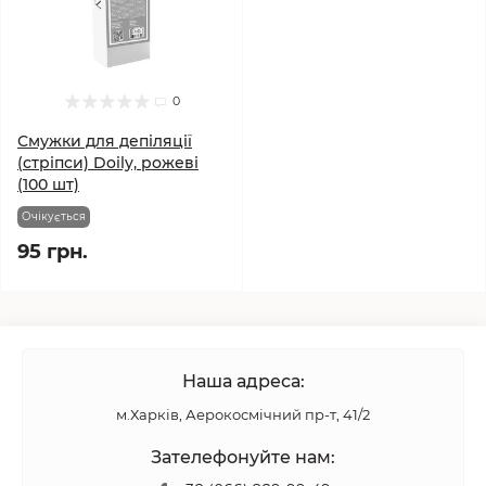
0
Смужки для депіляції
(стріпси) Doily, рожеві
(100 шт)
Очікується
95 грн.
Наша адреса:
м.Харків, Аерокосмічний пр-т, 41/2
Зателефонуйте нам: