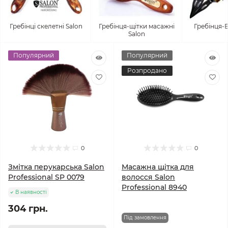
Гребінці скелетні Salon
Гребінця-щітки масажні
Гребінця-
Salon
Популярний
Популярний
Розпродано
0
0
Змітка перукарська Salon
Масажна щітка для
Professional SP 0079
волосся Salon
Professional 8940
В наявності
304 грн.
Під замовлення