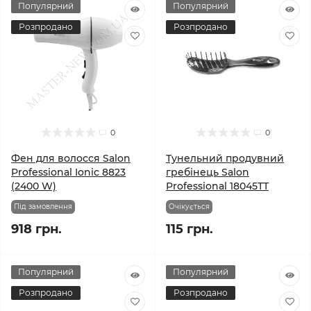
Популярний
Популярний
Розпродано
Розпродано
0
0
Фен для волосся Salon
Тунельний продувний
Professional Ionic 8823
гребінець Salon
(2400 W)
Professional 18045ТТ
Під замовлення
Очікується
918 грн.
115 грн.
Популярний
Популярний
Розпродано
Розпродано