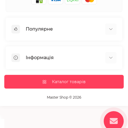
Популярне
Манікюр та педікюр
Депіляція
Інформація
Парафінотерапія
Перукарське мистецтво
Гарантія та повернення
Вії та брови
Доставка та оплата
Каталог товарів
Дезінфекція та стерилізація
Корисні статті
Обладнання салонів краси
Контакти
Master Shop © 2026
Пензлики і набори для макіяжу
Повернення товару
Витратні матеріали
Карта сайту
Косметика
Виробники