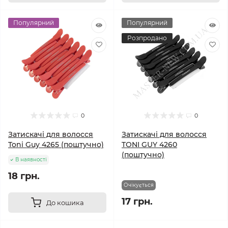
Популярний
Популярний
Розпродано
0
0
Затискачі для волосся
Затискачі для волосся
Toni Guy 4265 (поштучно)
TONI GUY 4260
(поштучно)
В наявності
18 грн.
Очікується
17 грн.
До кошика