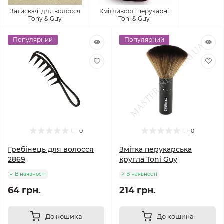
Затискачі для волосся
Кмітливості перукарні
Tony & Guy
Toni & Guy
Популярний
Популярний
0
0
Гребінець для волосся
Змітка перукарська
2869
кругла Toni Guy
В наявності
В наявності
64 грн.
214 грн.
До кошика
До кошика