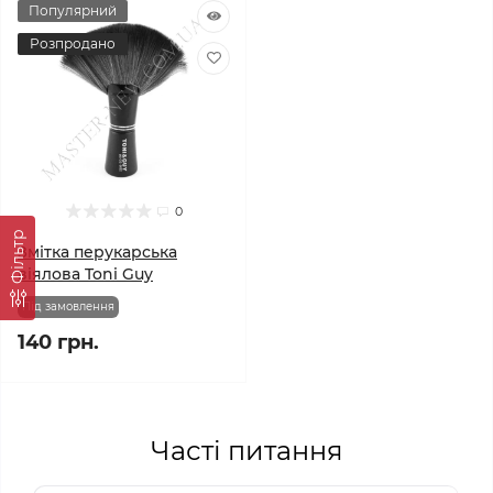
Популярний
Розпродано
0
Фільтр
Змітка перукарська
віялова Toni Guy
Під замовлення
140 грн.
Часті питання