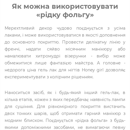
Як можна використовувати
«рідку фольгу»
Мерехтливий декор чудово поєднується з усіма
лаками, і може використовуватися в якості доповнення
до основного покриттю. Провести делікатну лінію у
френчі, надати сяйво місячним манікюру або
намалювати хитромудрі візерунки - вибір може
обмежитися лише фантазією майстра. А головне -
недорога ціна гель лак для нігтів Honey girl дозволяє
експериментувати з колірним рішенням.
Наноситься засіб, як і будь-який інший гель-лак, в
кілька етапів, кожен з яких передбачає наявність лампи
для сушіння. Для рівномірного покриття вистачить
двох тонких шарів, щоб отримати гарний манікюр з
модним блиском. Поєднується «рідка фольга» з будь-
якими допоміжними засобами, не вимагаючи певну