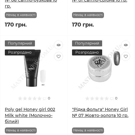
№ 06 Світло-бузкова 10
№ 01 Світло-срібна 10 гр.
гр.
Немає в наявності
Немає в наявності
170 грн.
170 грн.
Популярний
Популярний
Розпродано
Розпродано
0
0
Poly gel Honey girl 002
"Рідка фольга" Honey Girl
Milk white (Молочно-
№ 07 Жовто-золота 10 гр.
білий)
Немає в наявності
Немає в наявності