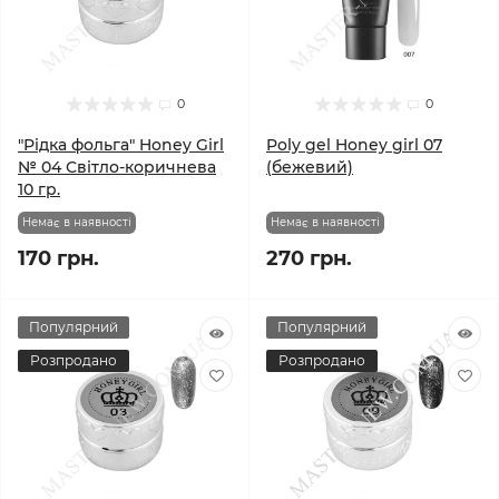
0
0
"Рідка фольга" Honey Girl
Poly gel Honey girl 07
№ 04 Світло-коричнева
(бежевий)
10 гр.
Немає в наявності
Немає в наявності
170 грн.
270 грн.
Популярний
Популярний
Розпродано
Розпродано