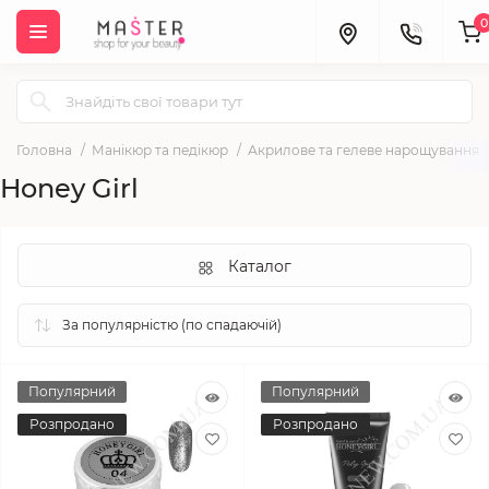
0
Головна
Манікюр та педікюр
Акрилове та гелеве нарощування
Honey Girl
Каталог
Популярний
Популярний
Розпродано
Розпродано