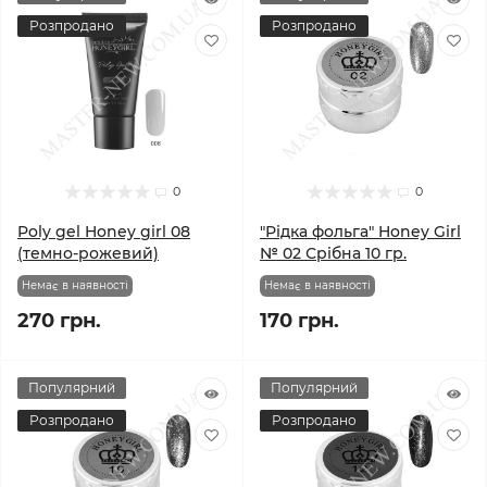
Розпродано
Розпродано
0
0
Poly gel Honey girl 08
"Рідка фольга" Honey Girl
(темно-рожевий)
№ 02 Срібна 10 гр.
Немає в наявності
Немає в наявності
270 грн.
170 грн.
Популярний
Популярний
Розпродано
Розпродано