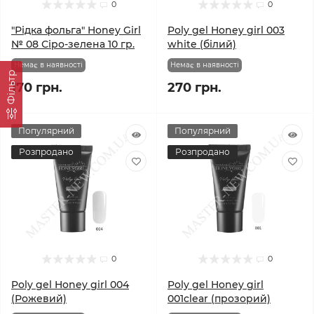
0
0
"Рідка фольга" Honey Girl
Poly gel Honey girl 003
№ 08 Сіро-зелена 10 гр.
white (білий)
Немає в наявності
Немає в наявності
Фільтр
170 грн.
270 грн.
Популярний
Популярний
Розпродано
Розпродано
0
0
Poly gel Honey girl 004
Poly gel Honey girl
(Рожевий)
001clear (прозорий)