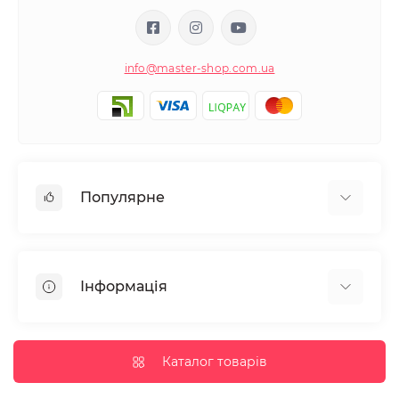
info@master-shop.com.ua
Популярне
Манікюр та педікюр
Депіляція
Інформація
Парафінотерапія
Перукарське мистецтво
Гарантія та повернення
Вії та брови
Доставка та оплата
Каталог товарів
Дезінфекція та стерилізація
Корисні статті
Обладнання салонів краси