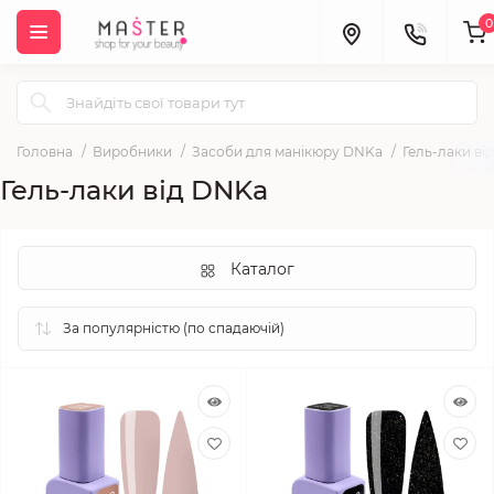
0
Головна
Виробники
Засоби для манікюру DNKa
Гель-лаки ві
Гель-лаки від DNKa
Каталог