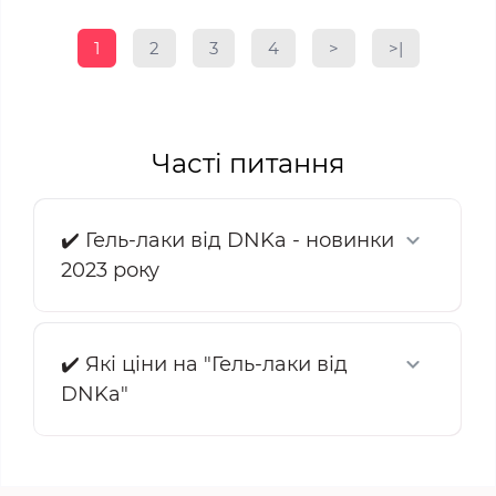
1
2
3
4
>
>|
Часті питання
✔️ Гель-лаки від DNKa - новинки
2023 року
✔️ Які ціни на "Гель-лаки від
DNKa"