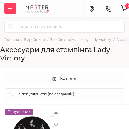
0
Головна
Виробники
Засоби для манікюру Lady Victory
Аксесу
Аксесуари для стемпінга Lady
Victory
Каталог
Популярний