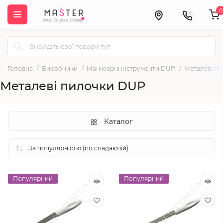
0
Головна
Виробники
Манікюрні інструменти DUP
Металеві п
Металеві пилочки DUP
Каталог
Популярний
Популярний